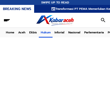
SWIPE UP TO READ
BREAKING NEWS
Transformasi PT PEMA Memerlukan Kepemimpinan 
Home
Aceh
Ekbis
Hukum
Inforial
Nasional
Parlementaria
P