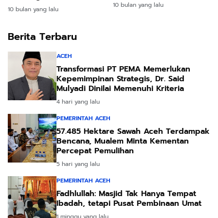
Miliar!
Tahun 10 Bulan Penjara
10 bulan yang lalu
10 bulan yang lalu
Berita Terbaru
ACEH
Transformasi PT PEMA Memerlukan
Kepemimpinan Strategis, Dr. Said
Mulyadi Dinilai Memenuhi Kriteria
4 hari yang lalu
PEMERINTAH ACEH
57.485 Hektare Sawah Aceh Terdampak
Bencana, Mualem Minta Kementan
Percepat Pemulihan
5 hari yang lalu
PEMERINTAH ACEH
Fadhlullah: Masjid Tak Hanya Tempat
Ibadah, tetapi Pusat Pembinaan Umat
1 minggu yang lalu