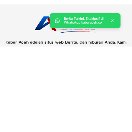
Berita Terkini, Eksklusif di
WhatsApp kabaraceh.co
Kabar Aceh adalah situs web Berita, dan hiburan Anda. Kami
memberi Anda berita dan informasi terbaru langsung Aceh.
Contact us:
kabaraceh.id@gmail.com
Redaksi
Siber
Iklan/Advertorial
Kode Etik
Sitemap
Karir
Copyright © 2019 -
2026, Kabar Aceh. All right reserved