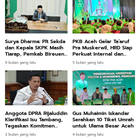
Surya Dharma: Plt Sekda
PKB Aceh Gelar Ta’aruf
dan Kepala SKPK Masih
Pra Muskerwil, HRD Siap
Tiarap, Pemkab Bireuen
Perkuat Internal dan
Jalan Ditempat
Bangun Kantor Baru
9 bulan yang lalu
5 bulan yang lalu
Anggota DPRA Rijaluddin
Gus Muhaimin Iskandar
Klarifikasi Isu Tambang,
Serahkan 10 Tiket Umrah
Tegaskan Komitmen
untuk Ulama Besar Aceh
pada Program JKA
3 bulan yang lalu
4 bulan yang lalu