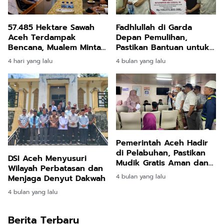
57.485 Hektare Sawah
Fadhlullah di Garda
Aceh Terdampak
Depan Pemulihan,
Bencana, Mualem Minta
Pastikan Bantuan untuk
Kementan Percepat
Warga Aceh Timur Tepat
4 hari yang lalu
4 bulan yang lalu
Pemulihan
Guna
Pemerintah Aceh Hadir
di Pelabuhan, Pastikan
DSI Aceh Menyusuri
Mudik Gratis Aman dan
Wilayah Perbatasan dan
Nyaman
4 bulan yang lalu
Menjaga Denyut Dakwah
4 bulan yang lalu
Berita Terbaru