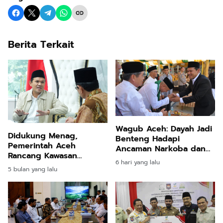
Berita Terkait
Wagub Aceh: Dayah Jadi
Didukung Menag,
Benteng Hadapi
Pemerintah Aceh
Ancaman Narkoba dan
Rancang Kawasan
Judi Online
6 hari yang lalu
Madrasah Terintegrasi
5 bulan yang lalu
Modern