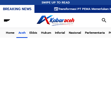
SWIPE UP TO READ
BREAKING NEWS
Transformasi PT PEMA Memerlukan Kepemimpinan
Home
Aceh
Ekbis
Hukum
Inforial
Nasional
Parlementaria
P