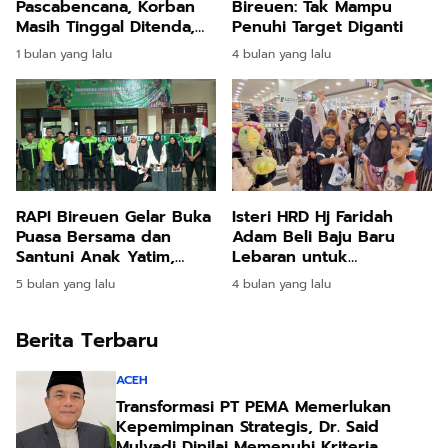
Pascabencana, Korban
Bireuen: Tak Mampu
Masih Tinggal Ditenda,
Penuhi Target Diganti
Surya Dharma
1 bulan yang lalu
4 bulan yang lalu
Pertanyakan Keseriusan
Bupati Bireuen
Isteri HRD Hj Faridah
RAPI Bireuen Gelar Buka
Adam Beli Baju Baru
Puasa Bersama dan
Lebaran untuk
Santuni Anak Yatim,
Pengungsi Banjir di
Pengurus Lokal
4 bulan yang lalu
5 bulan yang lalu
Bireuen
Jeunieb–Pandrah
Dikukuhkan
Berita Terbaru
ACEH
Transformasi PT PEMA Memerlukan
Kepemimpinan Strategis, Dr. Said
Mulyadi Dinilai Memenuhi Kriteria