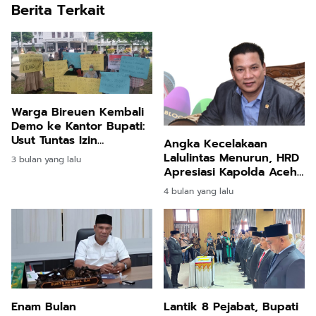
Berita Terkait
Warga Bireuen Kembali
Demo ke Kantor Bupati:
Usut Tuntas Izin
Angka Kecelakaan
Perkebunan Sawit
Lalulintas Menurun, HRD
3 bulan yang lalu
Apresiasi Kapolda Aceh
dan Jajarannya
4 bulan yang lalu
Enam Bulan
Lantik 8 Pejabat, Bupati