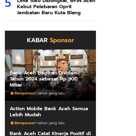
Lima Toko Dibongkar, BPJN Aceh
Kebut Pelebaran Oprit
Jembatan Baru Kuta Blang
KABAR
Sponsor
Bank Aceh Bagikan Dividen
Tahun 2024 sebesar Rp 300
Miliar
Bersponsor
1 tahun yang lalu
Action Mobile Bank Aceh Semua
Lebih Mudah
Bersponsor
1 tahun yang lalu
Bank Aceh Catat Kinerja Positif di