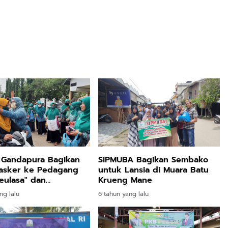
 Gandapura Bagikan
SIPMUBA Bagikan Sembako
asker ke Pedagang
untuk Lansia di Muara Batu
eulasa" dan
Krueng Mane
dara Bermotor
ng lalu
6 tahun yang lalu