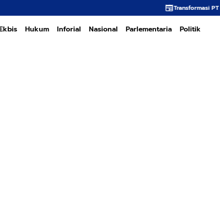
Transformasi PT PEMA Memerlukan Kep
Ekbis
Hukum
Inforial
Nasional
Parlementaria
Politik