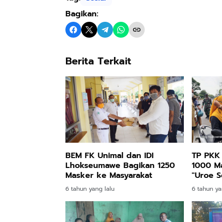
Bagikan:
Berita Terkait
BEM FK Unimal dan IDI
TP PKK
Lhokseumawe Bagikan 1250
1000 M
Masker ke Masyarakat
"Uroe S
Pengen
6 tahun yang lalu
6 tahun ya