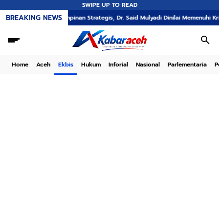
SWIPE UP TO READ
BREAKING NEWS
 Kepemimpinan Strategis, Dr. Said Mulyadi Dinilai Memenuhi Kriteria
57.4
Home
Aceh
Ekbis
Hukum
Inforial
Nasional
Parlementaria
P