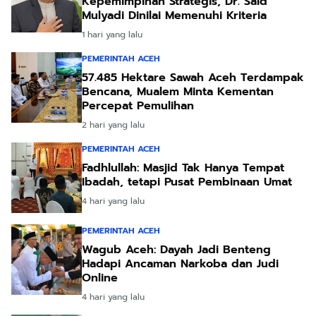
Kepemimpinan Strategis, Dr. Said
Mulyadi Dinilai Memenuhi Kriteria
1 hari yang lalu
PEMERINTAH ACEH
57.485 Hektare Sawah Aceh Terdampak
Bencana, Mualem Minta Kementan
Percepat Pemulihan
2 hari yang lalu
PEMERINTAH ACEH
Fadhlullah: Masjid Tak Hanya Tempat
Ibadah, tetapi Pusat Pembinaan Umat
4 hari yang lalu
PEMERINTAH ACEH
Wagub Aceh: Dayah Jadi Benteng
Hadapi Ancaman Narkoba dan Judi
Online
4 hari yang lalu