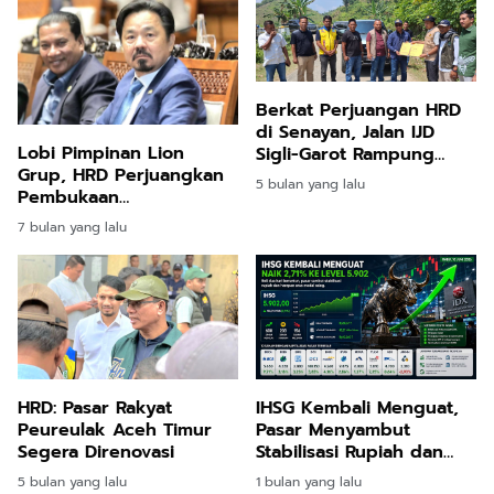
Berkat Perjuangan HRD
di Senayan, Jalan IJD
Lobi Pimpinan Lion
Sigli-Garot Rampung
Grup, HRD Perjuangkan
Dikerjakan
5 bulan yang lalu
Pembukaan
Penerbangan ke
7 bulan yang lalu
Bandara Rembele Setiap
Hari
HRD: Pasar Rakyat
IHSG Kembali Menguat,
Peureulak Aceh Timur
Pasar Menyambut
Segera Direnovasi
Stabilisasi Rupiah dan
Harapan Arus Modal
5 bulan yang lalu
1 bulan yang lalu