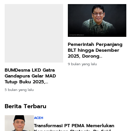
Asing
Pemerintah Perpanjang
BLT hingga Desember
2025, Dorong
Pertumbuhan Ekonomi
9 bulan yang lalu
Tembus 5,7 Persen
BUMDesma LKD Gatra
Gandapura Gelar MAD
Tutup Buku 2025,
Perkuat Sinergi dan
5 bulan yang lalu
Peremajaan Pengurus
Berita Terbaru
ACEH
Transformasi PT PEMA Memerlukan