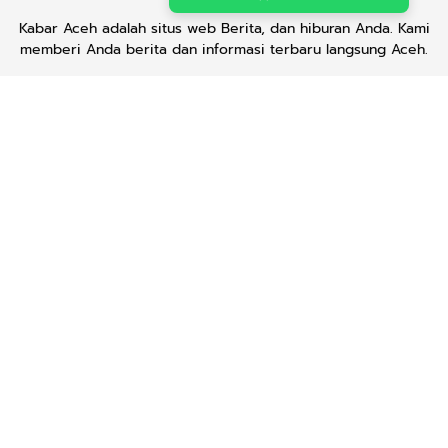
Kabar Aceh adalah situs web Berita, dan hiburan Anda. Kami
memberi Anda berita dan informasi terbaru langsung Aceh.
Contact us:
kabaraceh.id@gmail.com
Redaksi
Siber
Iklan/Advertorial
Kode Etik
Sitemap
Karir
Copyright © 2019 -
2026, Kabar Aceh. All right reserved