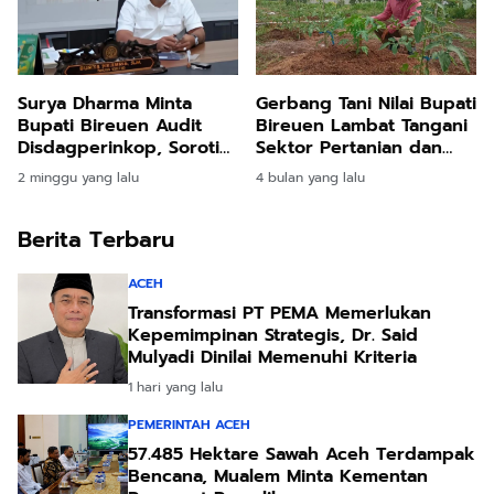
Surya Dharma Minta
Gerbang Tani Nilai Bupati
Bupati Bireuen Audit
Bireuen Lambat Tangani
Disdagperinkop, Soroti
Sektor Pertanian dan
Integritas PAD
Perikanan
2 minggu yang lalu
4 bulan yang lalu
Berita Terbaru
ACEH
Transformasi PT PEMA Memerlukan
Kepemimpinan Strategis, Dr. Said
Mulyadi Dinilai Memenuhi Kriteria
1 hari yang lalu
PEMERINTAH ACEH
57.485 Hektare Sawah Aceh Terdampak
Bencana, Mualem Minta Kementan