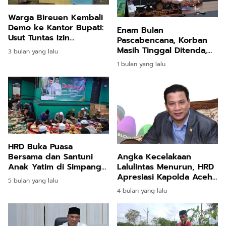
Warga Bireuen Kembali
Demo ke Kantor Bupati:
Enam Bulan
Usut Tuntas Izin
Pascabencana, Korban
Perkebunan Sawit
Masih Tinggal Ditenda,
3 bulan yang lalu
Surya Dharma
1 bulan yang lalu
Pertanyakan Keseriusan
Bupati Bireuen
HRD Buka Puasa
Bersama dan Santuni
Angka Kecelakaan
Anak Yatim di Simpang
Lalulintas Menurun, HRD
Mamplam
Apresiasi Kapolda Aceh
5 bulan yang lalu
dan Jajarannya
4 bulan yang lalu