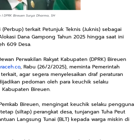
a I DPRK Bireuen Surya Dharma, SH
(Perbup) terkait Petunjuk Teknis (Juknis) sebagai
okasi Dana Gampong Tahun 2025 hingga saat ini
eh 609 Desa.
Dewan Perwakilan Rakyat Kabupaten (DPRK) Bireuen
raceh.co
, Rabu (26/2/2025), meminta Pemerintah
erkait, agar segera menyelesaikan draf peraturan
ijadikan pedoman oleh para keuchik selaku
 Kabupaten Bireuen.
h Pemkab Bireuen, mengingat keuchik selaku pengguna
etap (siltap) perangkat desa, tunjangan Tuha Peut
ntuan Langsung Tunai (BLT) kepada warga miskin di