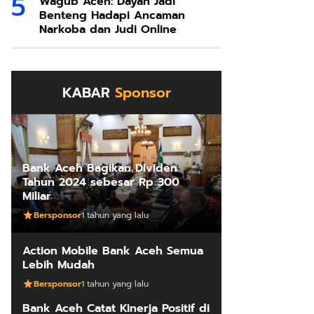
Wagub Aceh: Dayah Jadi
Benteng Hadapi Ancaman
Narkoba dan Judi Online
KABAR
Sponsor
Bank Aceh Bagikan Dividen
Tahun 2024 sebesar Rp 300
Miliar
Bersponsor
1 tahun yang lalu
Action Mobile Bank Aceh Semua
Lebih Mudah
Bersponsor
1 tahun yang lalu
Bank Aceh Catat Kinerja Positif di