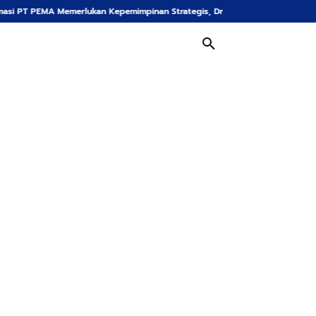
erlukan Kepemimpinan Strategis, Dr. Said Mulyadi Dinilai Memenuhi Kriteria