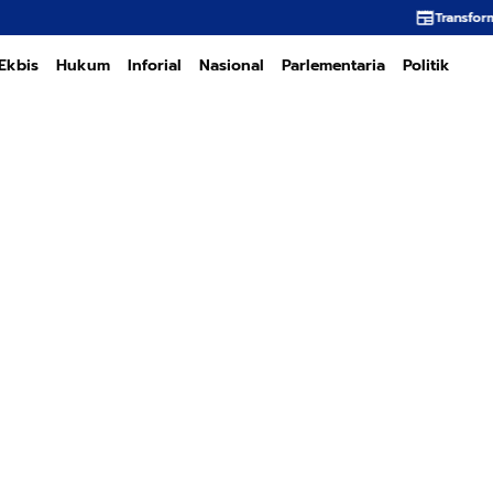
Transformasi PT PEMA Mem
Ekbis
Hukum
Inforial
Nasional
Parlementaria
Politik