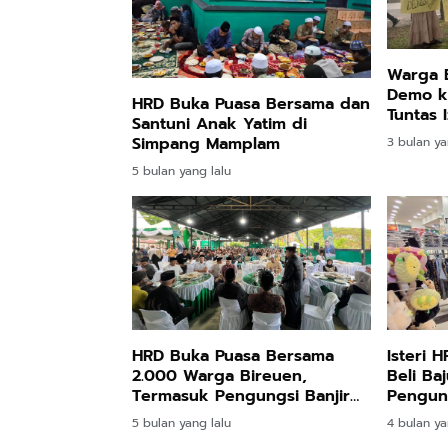
Warga 
Demo ke
HRD Buka Puasa Bersama dan
Tuntas 
Santuni Anak Yatim di
Simpang Mamplam
3 bulan ya
5 bulan yang lalu
Isteri 
HRD Buka Puasa Bersama
Beli Ba
2.000 Warga Bireuen,
Pengung
Termasuk Pengungsi Banjir
dan Longsor
4 bulan ya
5 bulan yang lalu