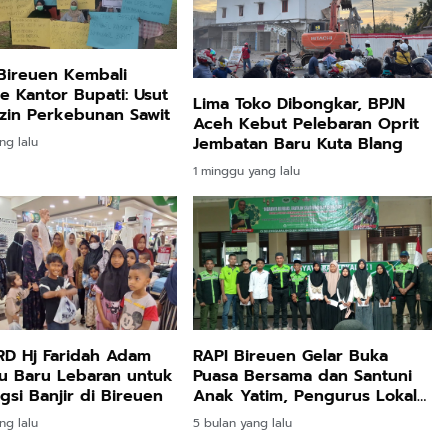
Bireuen Kembali
 Kantor Bupati: Usut
Lima Toko Dibongkar, BPJN
Izin Perkebunan Sawit
Aceh Kebut Pelebaran Oprit
Jembatan Baru Kuta Blang
ng lalu
1 minggu yang lalu
HRD Hj Faridah Adam
RAPI Bireuen Gelar Buka
ju Baru Lebaran untuk
Puasa Bersama dan Santuni
si Banjir di Bireuen
Anak Yatim, Pengurus Lokal
Jeunieb–Pandrah Dikukuhkan
ng lalu
5 bulan yang lalu