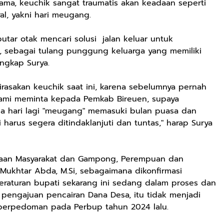
u lama, keuchik sangat traumatis akan keadaan seperti
kral, yakni hari meugang.
utar otak mencari solusi jalan keluar untuk
, sebagai tulang punggung keluarga yang memiliki
ngkap Surya.
irasakan keuchik saat ini, karena sebelumnya pernah
kami meminta kepada Pemkab Bireuen, supaya
dua hari lagi "meugang" memasuki bulan puasa dan
ini harus segera ditindaklanjuti dan tuntas," harap Surya
yaan Masyarakat dan Gampong, Perempuan dan
Mukhtar Abda, M.Si, sebagaimana dikonfirmasi
eraturan bupati sekarang ini sedang dalam proses dan
k pengajuan pencairan Dana Desa, itu tidak menjadi
 berpedoman pada Perbup tahun 2024 lalu.