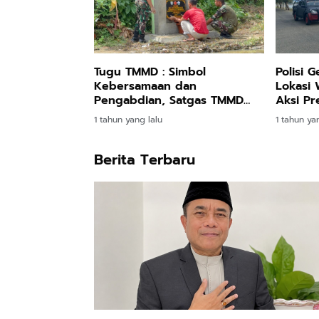
Tugu TMMD : Simbol
Polisi G
Kebersamaan dan
Lokasi 
Pengabdian, Satgas TMMD
Aksi P
Pasang Plakat
Ganggu
1 tahun yang lalu
1 tahun ya
Berita Terbaru