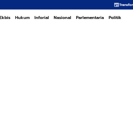
Transformasi PT PEMA Memerlu
Ekbis
Hukum
Inforial
Nasional
Parlementaria
Politik