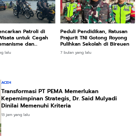
Peduli Pendidikan, Ratusan
encarkan Patroli di
Prajurit TNI Gotong Royong
Wisata untuk Cegah
Pulihkan Sekolah di Bireuen
remanisme dan
an Kamtibmas
7 bulan yang lalu
ng lalu
ACEH
Transformasi PT PEMA Memerlukan
Kepemimpinan Strategis, Dr. Said Mulyadi
Dinilai Memenuhi Kriteria
13 jam yang lalu