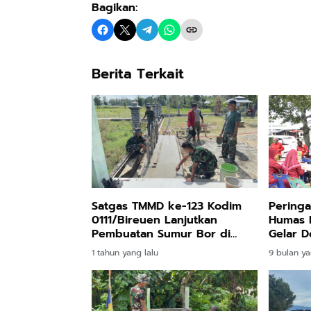
Bagikan:
Berita Terkait
Satgas TMMD ke-123 Kodim
Peringa
0111/Bireuen Lanjutkan
Humas P
Pembuatan Sumur Bor di
Gelar 
Desa Cot Ketapang
1 tahun yang lalu
9 bulan ya