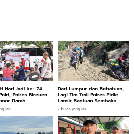
ti Hari Jadi ke- 74
Dari Lumpur dan Bebatuan,
olri, Polres Bireuen
Lagi Tim Trail Polres Pidie
Donor Darah
Lansir Bantuan Sembako
Untuk Warga Rusep Antara
ng lalu
7 bulan yang lalu