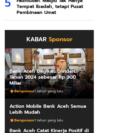
Fadhlullah: Masjid Tak Hanya
Tempat Ibadah, tetapi Pusat
Pembinaan Umat
KABAR
Sponsor
Bank Aceh Bagikan Dividen
Tahun 2024 sebesar Rp 300
Miliar
Bersponsor
1 tahun yang lalu
Action Mobile Bank Aceh Semua
Lebih Mudah
Bersponsor
1 tahun yang lalu
Bank Aceh Catat Kinerja Positif di