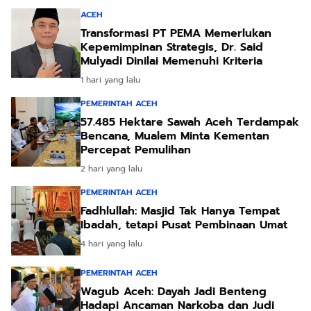
ACEH
Transformasi PT PEMA Memerlukan
Kepemimpinan Strategis, Dr. Said
Mulyadi Dinilai Memenuhi Kriteria
1 hari yang lalu
PEMERINTAH ACEH
57.485 Hektare Sawah Aceh Terdampak
Bencana, Mualem Minta Kementan
Percepat Pemulihan
2 hari yang lalu
PEMERINTAH ACEH
Fadhlullah: Masjid Tak Hanya Tempat
Ibadah, tetapi Pusat Pembinaan Umat
4 hari yang lalu
PEMERINTAH ACEH
Wagub Aceh: Dayah Jadi Benteng
Hadapi Ancaman Narkoba dan Judi