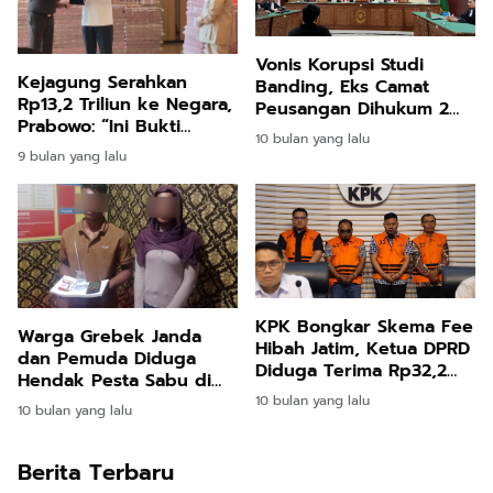
Vonis Korupsi Studi
Kejagung Serahkan
Banding, Eks Camat
Rp13,2 Triliun ke Negara,
Peusangan Dihukum 2
Prabowo: “Ini Bukti
Tahun 10 Bulan Penjara
10 bulan yang lalu
Hukum Bisa Tegak dan
9 bulan yang lalu
Uang Rakyat Kembali
KPK Bongkar Skema Fee
Warga Grebek Janda
Hibah Jatim, Ketua DPRD
dan Pemuda Diduga
Diduga Terima Rp32,2
Hendak Pesta Sabu di
Miliar!
Matangkuli
10 bulan yang lalu
10 bulan yang lalu
Berita Terbaru