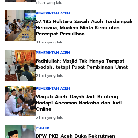
1 hari yang lalu
PEMERINTAH ACEH
57.485 Hektare Sawah Aceh Terdampak
Bencana, Mualem Minta Kementan
Percepat Pemulihan
3 hari yang lalu
PEMERINTAH ACEH
Fadhlullah: Masjid Tak Hanya Tempat
Ibadah, tetapi Pusat Pembinaan Umat
5 hari yang lalu
PEMERINTAH ACEH
Wagub Aceh: Dayah Jadi Benteng
Hadapi Ancaman Narkoba dan Judi
Online
5 hari yang lalu
POLITIK
DPW PKB Aceh Buka Rekrutmen