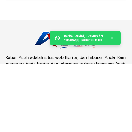
Berita Terkini, Eksklusif di
WhatsApp kabaraceh.co
Kabar Aceh adalah situs web Berita, dan hiburan Anda. Kami
memberi Anda berita dan informasi terbaru langsung Aceh.
Contact us:
kabaraceh.id@gmail.com
Redaksi
Siber
Iklan/Advertorial
Kode Etik
Sitemap
Karir
Copyright © 2019 -
2026, Kabar Aceh. All right reserved