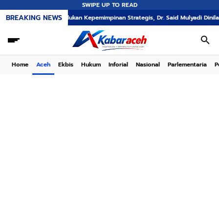
SWIPE UP TO READ
BREAKING NEWS
A Memerlukan Kepemimpinan Strategis, Dr. Said Mulyadi Dinilai Memenuhi Kr
Home
Aceh
Ekbis
Hukum
Inforial
Nasional
Parlementaria
P