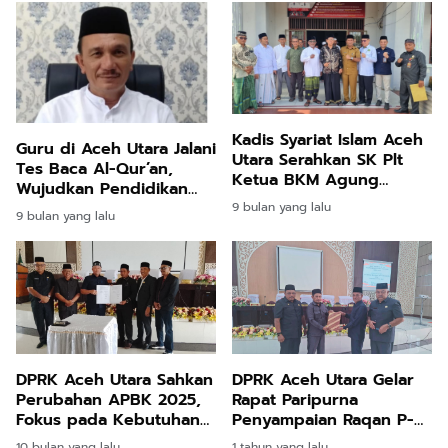
Kadis Syariat Islam Aceh
Guru di Aceh Utara Jalani
Utara Serahkan SK Plt
Tes Baca Al-Qur’an,
Ketua BKM Agung
Wujudkan Pendidikan
Bujang Salem
Bernilai Islami
9 bulan yang lalu
9 bulan yang lalu
DPRK Aceh Utara Sahkan
DPRK Aceh Utara Gelar
Perubahan APBK 2025,
Rapat Paripurna
Fokus pada Kebutuhan
Penyampaian Raqan P-
Publik dan Stabilitas
APBK TA 2024
10 bulan yang lalu
1 tahun yang lalu