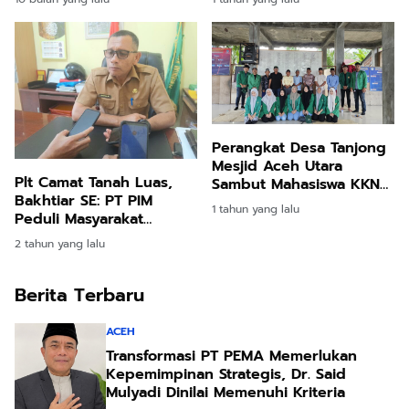
Pembangunan
Perangkat Desa Tanjong
Mesjid Aceh Utara
Plt Camat Tanah Luas,
Sambut Mahasiswa KKN
Bakhtiar SE: PT PIM
Kelompok 80 Unimal
1 tahun yang lalu
Peduli Masyarakat
Terdampak Bencana
2 tahun yang lalu
Berita Terbaru
ACEH
Transformasi PT PEMA Memerlukan
Kepemimpinan Strategis, Dr. Said
Mulyadi Dinilai Memenuhi Kriteria