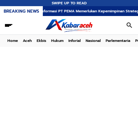
SWIPE UP TO READ
BREAKING NEWS
Transformasi PT PEMA Memerlukan Kepemimpinan Strategis, Dr. Said 
Home
Aceh
Ekbis
Hukum
Inforial
Nasional
Parlementaria
P