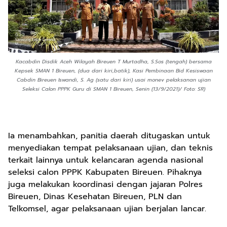
Kacabdin Disdik Aceh Wilayah Bireuen T Murtadha, S.Sos (tengah) bersama
Kepsek SMAN 1 Bireuen, (dua dari kiri,batik), Kasi Pembinaan Bid Kesiswaan
Cabdin Bireuen Iswandi, S. Ag (satu dari kiri) usai monev pelaksanan ujian
Seleksi Calon PPPK Guru di SMAN 1 Bireuen, Senin (13/9/2021)/ Foto: SR)
Ia menambahkan, panitia daerah ditugaskan untuk
menyediakan tempat pelaksanaan ujian, dan teknis
terkait lainnya untuk kelancaran agenda nasional
seleksi calon PPPK Kabupaten Bireuen. Pihaknya
juga melakukan koordinasi dengan jajaran Polres
Bireuen, Dinas Kesehatan Bireuen, PLN dan
Telkomsel, agar pelaksanaan ujian berjalan lancar.