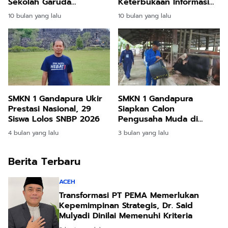
Keterbukaan Informasi
Sekolah Garuda
Publik, Komisi Informasi
Transformasi: Aceh
10 bulan yang lalu
10 bulan yang lalu
Lakukan Monev di
Menapaki Jejak Sekolah
Banda Aceh
Unggul Nasional
SMKN 1 Gandapura Ukir
SMKN 1 Gandapura
Prestasi Nasional, 29
Siapkan Calon
Siswa Lolos SNBP 2026
Pengusaha Muda di
Bidang Peternakan
4 bulan yang lalu
3 bulan yang lalu
Berita Terbaru
ACEH
Transformasi PT PEMA Memerlukan
Kepemimpinan Strategis, Dr. Said
Mulyadi Dinilai Memenuhi Kriteria