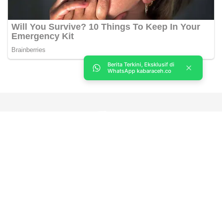
Berita Terkini, Eksklusif di
WhatsApp kabaraceh.co
Kabar Aceh adalah situs web Berita, dan hiburan Anda. Kami
memberi Anda berita dan informasi terbaru langsung Aceh.
Contact us:
kabaraceh.id@gmail.com