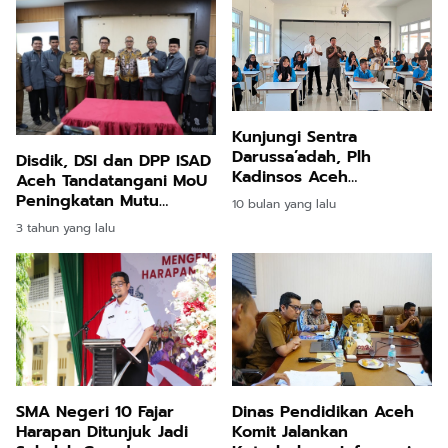
Kunjungi Sentra
Darussa’adah, Plh
Disdik, DSI dan DPP ISAD
Kadinsos Aceh
Aceh Tandatangani MoU
Zulkarnain Motivasi
Peningkatan Mutu
10 bulan yang lalu
Anak-Anak: “Pendidikan
Pendidikan Berbasis
3 tahun yang lalu
Bawa Kalian ke Masa
Syariat Islam
Depan yang Lebih Baik!”
Dinas Pendidikan Aceh
SMA Negeri 10 Fajar
Komit Jalankan
Harapan Ditunjuk Jadi