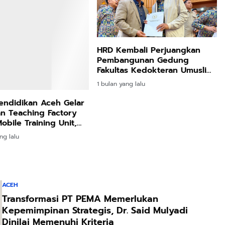
HRD Kembali Perjuangkan
Pembangunan Gedung
Fakultas Kedokteran Umuslim,
Usulan Diserahkan ke Menteri
1 bulan yang lalu
PU
endidikan Aceh Gelar
an Teaching Factory
obile Training Unit,
ulusan SMK Siap Kerja
ng lalu
ACEH
Transformasi PT PEMA Memerlukan
Kepemimpinan Strategis, Dr. Said Mulyadi
Dinilai Memenuhi Kriteria