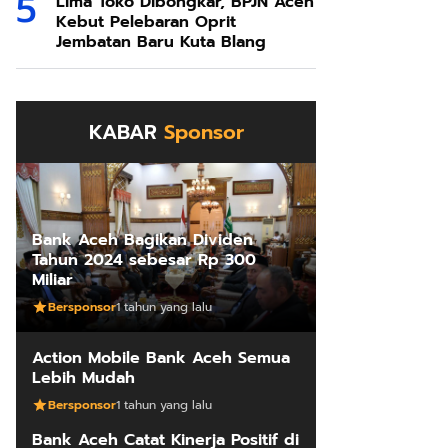
Lima Toko Dibongkar, BPJN Aceh
Kebut Pelebaran Oprit
Jembatan Baru Kuta Blang
KABAR
Sponsor
Bank Aceh Bagikan Dividen
Tahun 2024 sebesar Rp 300
Miliar
Bersponsor
1 tahun yang lalu
Action Mobile Bank Aceh Semua
Lebih Mudah
Bersponsor
1 tahun yang lalu
Bank Aceh Catat Kinerja Positif di