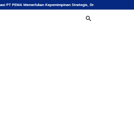
ukan Kepemimpinan Strategis, Dr. Said Mulyadi Dinilai Memenuhi Kriteria