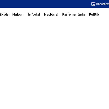
Transformasi PT PEMA Memerl
Ekbis
Hukum
Inforial
Nasional
Parlementaria
Politik