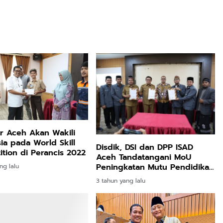
ar Aceh Akan Wakili
ia pada World Skill
Disdik, DSI dan DPP ISAD
tion di Perancis 2022
Aceh Tandatangani MoU
Peningkatan Mutu Pendidikan
ng lalu
Berbasis Syariat Islam
3 tahun yang lalu