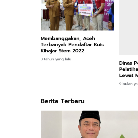
Membanggakan, Aceh
Terbanyak Pendaftar Kuis
Kihajar Stem 2022
3 tahun yang lalu
Dinas P
Pelatih
Lewat M
Cetak L
9 bulan ya
Berita Terbaru