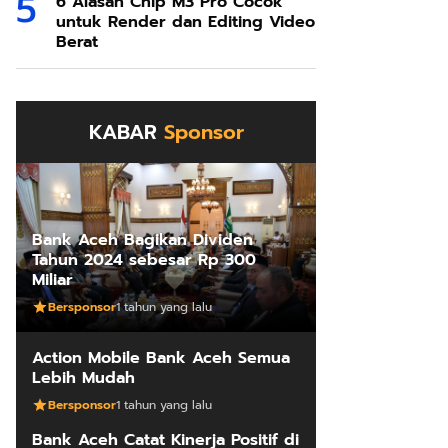
6 Alasan Chip M3 Pro Cocok
untuk Render dan Editing Video
Berat
KABAR
Sponsor
Bank Aceh Bagikan Dividen
Tahun 2024 sebesar Rp 300
Miliar
Bersponsor
1 tahun yang lalu
Action Mobile Bank Aceh Semua
Lebih Mudah
Bersponsor
1 tahun yang lalu
Bank Aceh Catat Kinerja Positif di