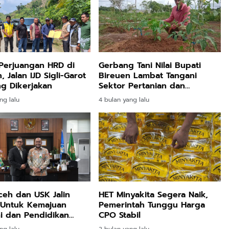
Perjuangan HRD di
Gerbang Tani Nilai Bupati
 Jalan IJD Sigli-Garot
Bireuen Lambat Tangani
g Dikerjakan
Sektor Pertanian dan
Perikanan
ng lalu
4 bulan yang lalu
eh dan USK Jalin
HET Minyakita Segera Naik,
 Untuk Kemajuan
Pemerintah Tunggu Harga
i dan Pendidikan
CPO Stabil
ng lalu
2 bulan yang lalu