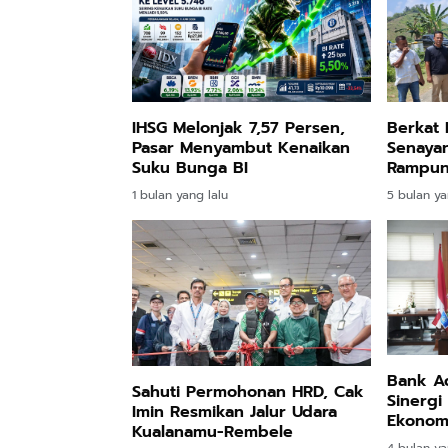
IHSG Melonjak 7,57 Persen,
Berkat 
Pasar Menyambut Kenaikan
Senayan,
Suku Bunga BI
Rampun
1 bulan yang lalu
5 bulan ya
Bank Ac
Sahuti Permohonan HRD, Cak
Sinergi
Imin Resmikan Jalur Udara
Ekonom
Kualanamu-Rembele
Aceh
4 bulan ya