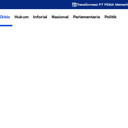
Transformasi PT PEMA Memerlukan Kepemimpinan S
Ekbis
Hukum
Inforial
Nasional
Parlementaria
Politik