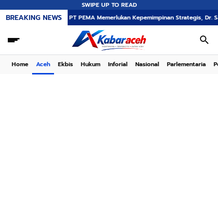
SWIPE UP TO READ
BREAKING NEWS
Transformasi PT PEMA Memerlukan Kepemimpinan Strategis, Dr. Said Mulyadi D
Home
Aceh
Ekbis
Hukum
Inforial
Nasional
Parlementaria
P