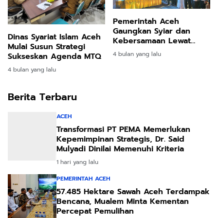
Pemerintah Aceh
Gaungkan Syiar dan
Dinas Syariat Islam Aceh
Kebersamaan Lewat
Mulai Susun Strategi
Pawai Takbir Idul Fitri
4 bulan yang lalu
Sukseskan Agenda MTQ
4 bulan yang lalu
Berita Terbaru
ACEH
Transformasi PT PEMA Memerlukan
Kepemimpinan Strategis, Dr. Said
Mulyadi Dinilai Memenuhi Kriteria
1 hari yang lalu
PEMERINTAH ACEH
57.485 Hektare Sawah Aceh Terdampak
Bencana, Mualem Minta Kementan
Percepat Pemulihan