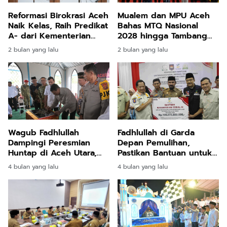
Reformasi Birokrasi Aceh
Mualem dan MPU Aceh
Naik Kelas, Raih Predikat
Bahas MTQ Nasional
A- dari Kementerian
2028 hingga Tambang
PANRB
Ilegal
2 bulan yang lalu
2 bulan yang lalu
Wagub Fadhlullah
Fadhlullah di Garda
Dampingi Peresmian
Depan Pemulihan,
Huntap di Aceh Utara,
Pastikan Bantuan untuk
Warga Mulai Babak Baru
Warga Aceh Timur Tepat
4 bulan yang lalu
4 bulan yang lalu
Pascabencana
Guna