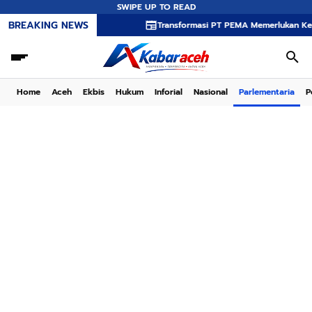
SWIPE UP TO READ
BREAKING NEWS
Transformasi PT PEMA Memerlukan Kepemimpinan 
Home
Aceh
Ekbis
Hukum
Inforial
Nasional
Parlementaria
P