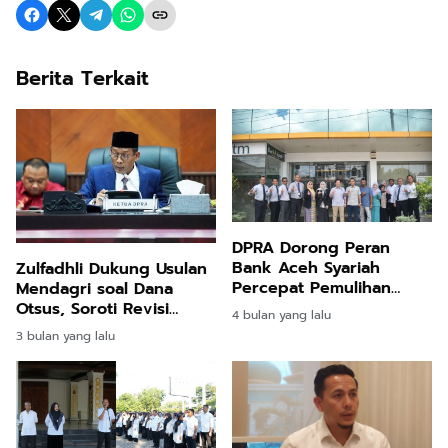
Berita Terkait
DPRA Dorong Peran
Bank Aceh Syariah
Zulfadhli Dukung Usulan
Percepat Pemulihan
Mendagri soal Dana
Ekonomi Aceh Timur
Otsus, Soroti Revisi
4 bulan yang lalu
UUPA
3 bulan yang lalu