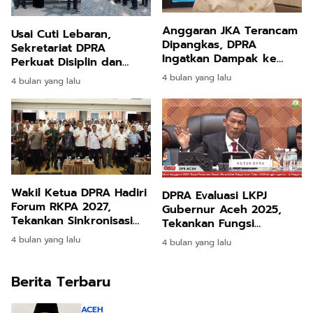
Anggaran JKA Terancam
Usai Cuti Lebaran,
Dipangkas, DPRA
Sekretariat DPRA
Ingatkan Dampak ke
Perkuat Disiplin dan
Layanan Kesehatan
Silaturahmi Pegawai
4 bulan yang lalu
4 bulan yang lalu
Wakil Ketua DPRA Hadiri
DPRA Evaluasi LKPJ
Forum RKPA 2027,
Gubernur Aceh 2025,
Tekankan Sinkronisasi
Tekankan Fungsi
Pembangunan Aceh
Pengawasan Legislasi
4 bulan yang lalu
4 bulan yang lalu
Berita Terbaru
ACEH