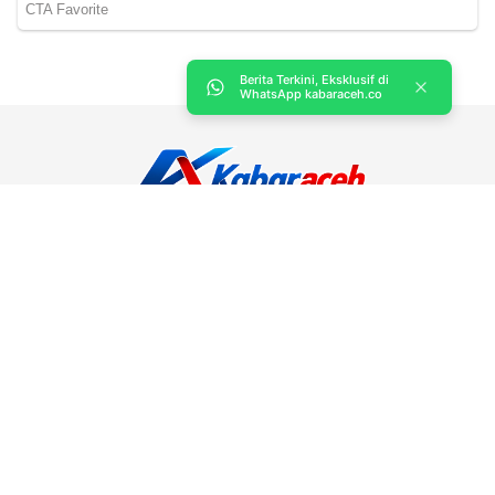
Berita Terkini, Eksklusif di
WhatsApp kabaraceh.co
Kabar Aceh adalah situs web Berita, dan hiburan Anda. Kami
memberi Anda berita dan informasi terbaru langsung Aceh.
Contact us:
kabaraceh.id@gmail.com
Redaksi
Siber
Iklan/Advertorial
Kode Etik
Sitemap
Karir
About Us
Copyright © 2019 -
2026, Kabar Aceh. All right reserved