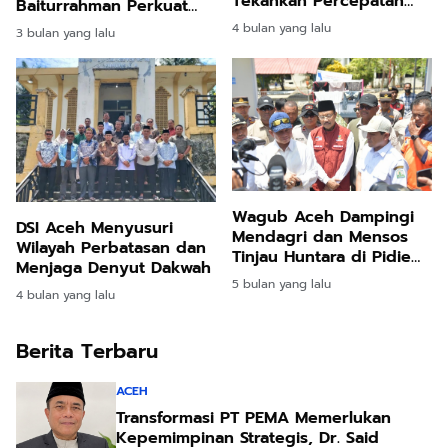
Tekankan Percepatan
Baiturrahman Perkuat
Program dan Disiplin
Pelayanan Jamaah
4 bulan yang lalu
3 bulan yang lalu
ASN
Wagub Aceh Dampingi
DSI Aceh Menyusuri
Mendagri dan Mensos
Wilayah Perbatasan dan
Tinjau Huntara di Pidie
Menjaga Denyut Dakwah
Jaya
5 bulan yang lalu
4 bulan yang lalu
Berita Terbaru
ACEH
Transformasi PT PEMA Memerlukan
Kepemimpinan Strategis, Dr. Said