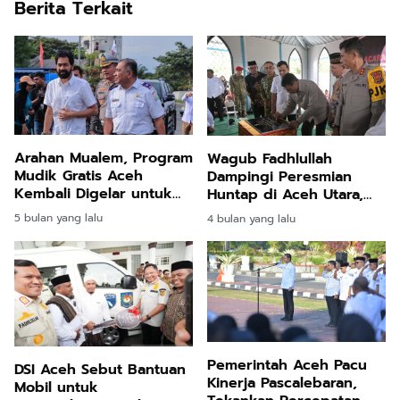
Berita Terkait
Arahan Mualem, Program
Wagub Fadhlullah
Mudik Gratis Aceh
Dampingi Peresmian
Kembali Digelar untuk
Huntap di Aceh Utara,
Masyarakat Terdampak
Warga Mulai Babak Baru
5 bulan yang lalu
4 bulan yang lalu
Pascabencana
Pemerintah Aceh Pacu
DSI Aceh Sebut Bantuan
Kinerja Pascalebaran,
Mobil untuk