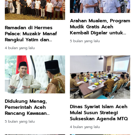
Arahan Mualem, Program
Mudik Gratis Aceh
Ramadan di Hermes
Kembali Digelar untuk
Palace: Muzakir Manaf
Masyarakat Terdampak
Rangkul Yatim dan
5 bulan yang lalu
Difabel, Teguhkan
4 bulan yang lalu
Semangat Kebersamaan
Aceh
Didukung Menag,
Dinas Syariat Islam Aceh
Pemerintah Aceh
Mulai Susun Strategi
Rancang Kawasan
Sukseskan Agenda MTQ
Madrasah Terintegrasi
5 bulan yang lalu
Modern
4 bulan yang lalu