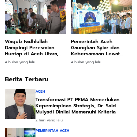
Wagub Fadhlullah
Pemerintah Aceh
Dampingi Peresmian
Gaungkan Syiar dan
Huntap di Aceh Utara,
Kebersamaan Lewat
Warga Mulai Babak Baru
Pawai Takbir Idul Fitri
4 bulan yang lalu
4 bulan yang lalu
Pascabencana
Berita Terbaru
ACEH
Transformasi PT PEMA Memerlukan
Kepemimpinan Strategis, Dr. Said
Mulyadi Dinilai Memenuhi Kriteria
2 hari yang lalu
PEMERINTAH ACEH