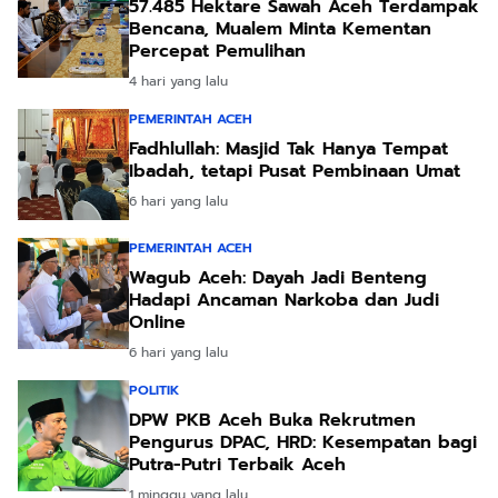
57.485 Hektare Sawah Aceh Terdampak
Bencana, Mualem Minta Kementan
Percepat Pemulihan
4 hari yang lalu
PEMERINTAH ACEH
Fadhlullah: Masjid Tak Hanya Tempat
Ibadah, tetapi Pusat Pembinaan Umat
6 hari yang lalu
PEMERINTAH ACEH
Wagub Aceh: Dayah Jadi Benteng
Hadapi Ancaman Narkoba dan Judi
Online
6 hari yang lalu
POLITIK
DPW PKB Aceh Buka Rekrutmen
Pengurus DPAC, HRD: Kesempatan bagi
Putra-Putri Terbaik Aceh
1 minggu yang lalu