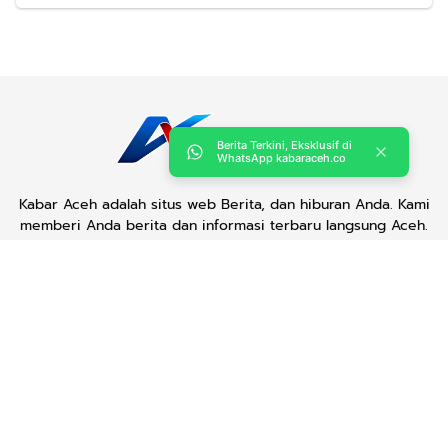
Berita Terkini, Eksklusif di
WhatsApp kabaraceh.co
Kabar Aceh adalah situs web Berita, dan hiburan Anda. Kami
memberi Anda berita dan informasi terbaru langsung Aceh.
Contact us:
kabaraceh.id@gmail.com
Redaksi
Siber
Iklan/Advertorial
Kode Etik
Sitemap
Karir
Copyright © 2019 -
2026, Kabar Aceh. All right reserved