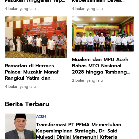
Pastikan Anggaran Tepat
Kebersamaan Lewat
Sasaran dan Berdampak
Pawai Takbir Idul Fitri
4 bulan yang lalu
4 bulan yang lalu
Nyata
Mualem dan MPU Aceh
Bahas MTQ Nasional
Ramadan di Hermes
2028 hingga Tambang
Palace: Muzakir Manaf
Ilegal
Rangkul Yatim dan
2 bulan yang lalu
Difabel, Teguhkan
4 bulan yang lalu
Semangat Kebersamaan
Aceh
Berita Terbaru
ACEH
Transformasi PT PEMA Memerlukan
Kepemimpinan Strategis, Dr. Said
Mulyadi Dinilai Memenuhi Kriteria