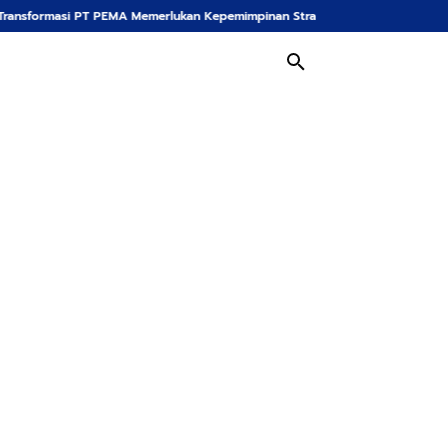
MA Memerlukan Kepemimpinan Strategis, Dr. Said Mulyadi Dinilai Memenuhi Kr