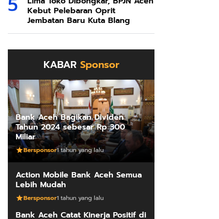
Lima Toko Dibongkar, BPJN Aceh
Kebut Pelebaran Oprit
Jembatan Baru Kuta Blang
KABAR
Sponsor
Bank Aceh Bagikan Dividen
Tahun 2024 sebesar Rp 300
Miliar
Bersponsor
1 tahun yang lalu
Action Mobile Bank Aceh Semua
Lebih Mudah
Bersponsor
1 tahun yang lalu
Bank Aceh Catat Kinerja Positif di