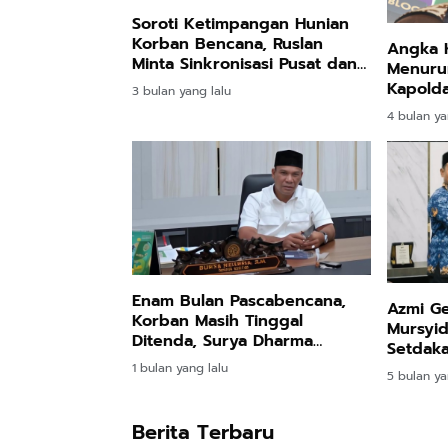
Soroti Ketimpangan Hunian
Korban Bencana, Ruslan
Angka K
Minta Sinkronisasi Pusat dan
Menurun
Daerah
Kapolda
3 bulan yang lalu
4 bulan ya
Enam Bulan Pascabencana,
Azmi G
Korban Masih Tinggal
Mursyid
Ditenda, Surya Dharma
Setdak
Pertanyakan Keseriusan
1 bulan yang lalu
5 bulan ya
Bupati Bireuen
Berita Terbaru