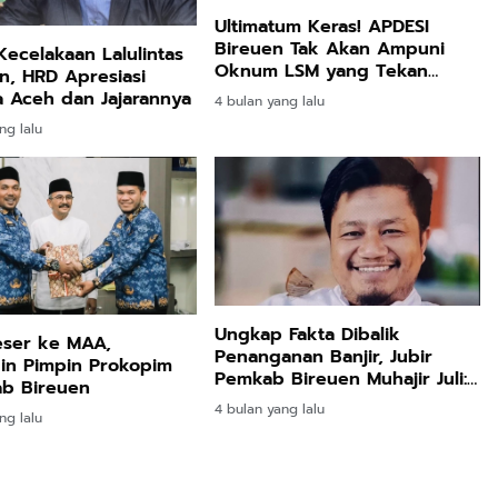
Ultimatum Keras! APDESI
Bireuen Tak Akan Ampuni
ecelakaan Lalulintas
Oknum LSM yang Tekan
, HRD Apresiasi
Keuchiek!
 Aceh dan Jajarannya
4 bulan yang lalu
ng lalu
Ungkap Fakta Dibalik
eser ke MAA,
Penanganan Banjir, Jubir
in Pimpin Prokopim
Pemkab Bireuen Muhajir Juli:
ab Bireuen
Silahkan Uji melalui Class
4 bulan yang lalu
ng lalu
Action