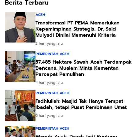
Berita Terbaru
ACEH
Transformasi PT PEMA Memerlukan
Kepemimpinan Strategis, Dr. Said
Mulyadi Dinilai Memenuhi Kriteria
3 hari yang lalu
PEMERINTAH ACEH
57.485 Hektare Sawah Aceh Terdampak
Bencana, Mualem Minta Kementan
Percepat Pemulihan
4 hari yang lalu
PEMERINTAH ACEH
Fadhlullah: Masjid Tak Hanya Tempat
Ibadah, tetapi Pusat Pembinaan Umat
6 hari yang lalu
PEMERINTAH ACEH
Wagub Aceh: Dayah Jadi Benteng