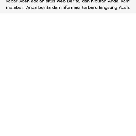
Kabar Aceh adalah situs web Berita, dan hiburan Anda. Kami
memberi Anda berita dan informasi terbaru langsung Aceh.
Contact us:
kabaraceh.id@gmail.com
Redaksi
Siber
Iklan/Advertorial
Kode Etik
Sitemap
Karir
About Us
Copyright © 2019 -
2026, Kabar Aceh. All right reserved