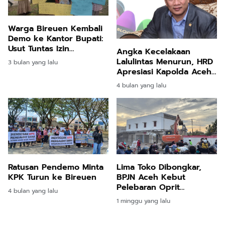
Warga Bireuen Kembali
Demo ke Kantor Bupati:
Usut Tuntas Izin
Angka Kecelakaan
Perkebunan Sawit
Lalulintas Menurun, HRD
3 bulan yang lalu
Apresiasi Kapolda Aceh
dan Jajarannya
4 bulan yang lalu
Ratusan Pendemo Minta
Lima Toko Dibongkar,
KPK Turun ke Bireuen
BPJN Aceh Kebut
Pelebaran Oprit
4 bulan yang lalu
Jembatan Baru Kuta
1 minggu yang lalu
Blang