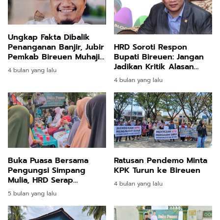
Ungkap Fakta Dibalik
Penanganan Banjir, Jubir
HRD Soroti Respon
Pemkab Bireuen Muhajir
Bupati Bireuen: Jangan
Juli: Silahkan Uji melalui
Jadikan Kritik Alasan
4 bulan yang lalu
Class Action
Kehilangan Semangat
4 bulan yang lalu
Bantu Korban Banjir
Buka Puasa Bersama
Ratusan Pendemo Minta
Pengungsi Simpang
KPK Turun ke Bireuen
Mulia, HRD Serap
4 bulan yang lalu
Aspirasi: Jembatan
5 bulan yang lalu
Gantung dan Jalan Jadi
Prioritas