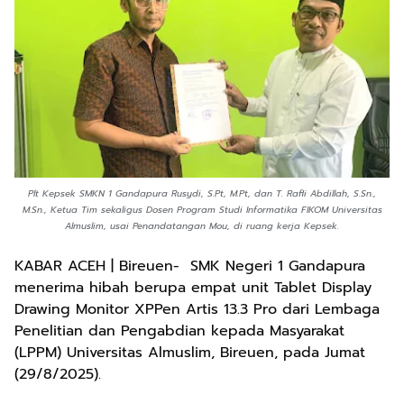
Plt Kepsek SMKN 1 Gandapura Rusydi, S.Pt, M.Pt, dan T. Rafli Abdillah, S.Sn.,
M.Sn., Ketua Tim sekaligus Dosen Program Studi Informatika FIKOM Universitas
Almuslim, usai Penandatangan Mou, di ruang kerja Kepsek.
KABAR ACEH | Bireuen- SMK Negeri 1 Gandapura
menerima hibah berupa empat unit Tablet Display
Drawing Monitor XPPen Artis 13.3 Pro dari Lembaga
Penelitian dan Pengabdian kepada Masyarakat
(LPPM) Universitas Almuslim, Bireuen, pada Jumat
(29/8/2025).