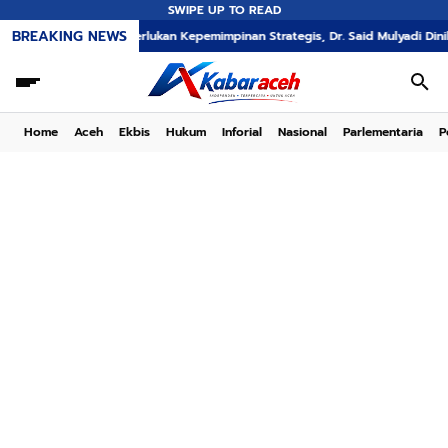
SWIPE UP TO READ
BREAKING NEWS
EMA Memerlukan Kepemimpinan Strategis, Dr. Said Mulyadi Dinilai Memenuhi K
Home
Aceh
Ekbis
Hukum
Inforial
Nasional
Parlementaria
P