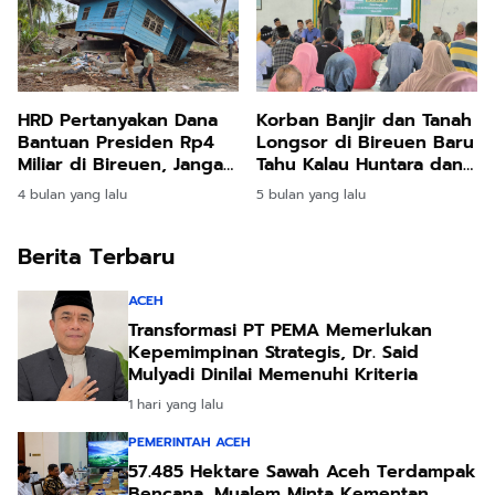
HRD Pertanyakan Dana
Korban Banjir dan Tanah
Bantuan Presiden Rp4
Longsor di Bireuen Baru
Miliar di Bireuen, Jangan
Tahu Kalau Huntara dan
Sampai Disalahgunakan
Huntap Hak Mereka
4 bulan yang lalu
5 bulan yang lalu
Berita Terbaru
ACEH
Transformasi PT PEMA Memerlukan
Kepemimpinan Strategis, Dr. Said
Mulyadi Dinilai Memenuhi Kriteria
1 hari yang lalu
PEMERINTAH ACEH
57.485 Hektare Sawah Aceh Terdampak
Bencana, Mualem Minta Kementan