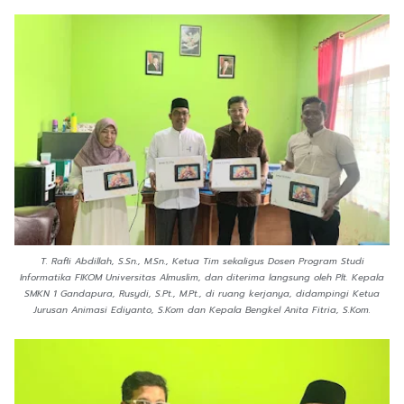
T. Rafli Abdillah, S.Sn., M.Sn., Ketua Tim sekaligus Dosen Program Studi
Informatika FIKOM Universitas Almuslim, dan diterima langsung oleh Plt. Kepala
SMKN 1 Gandapura, Rusydi, S.Pt., M.Pt., di ruang kerjanya, didampingi Ketua
Jurusan Animasi Ediyanto, S.Kom dan Kepala Bengkel Anita Fitria, S.Kom.