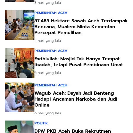
3 hari yang lalu
PEMERINTAH ACEH
57.485 Hektare Sawah Aceh Terdampak
Bencana, Mualem Minta Kementan
Percepat Pemulihan
4 hari yang lalu
PEMERINTAH ACEH
Fadhlullah: Masjid Tak Hanya Tempat
Ibadah, tetapi Pusat Pembinaan Umat
6 hari yang lalu
PEMERINTAH ACEH
Wagub Aceh: Dayah Jadi Benteng
Hadapi Ancaman Narkoba dan Judi
Online
6 hari yang lalu
POLITIK
DPW PKB Aceh Buka Rekrutmen