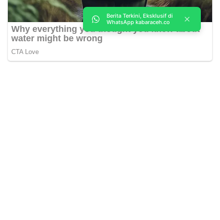
Berita Terkini, Eksklusif di
WhatsApp kabaraceh.co
Kabar Aceh adalah situs web Berita, dan hiburan Anda. Kami
memberi Anda berita dan informasi terbaru langsung Aceh.
Contact us:
kabaraceh.id@gmail.com