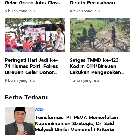
Gelar Green Jobs Class
Denda Perusahaan
Rp2,17 Miliar
5 bulan yang lalu
6 bulan yang lalu
Peringati Hari Jadi ke-
Satgas TMMD ke-123
74 Humas Polri, Polres
Kodim 0111/Bireuen
Bireuen Gelar Donor
Lakukan Pengecekan
Darah
Jalan Usai Hujan Deras
9 bulan yang lalu
1 tahun yang lalu
Berita Terbaru
ACEH
Transformasi PT PEMA Memerlukan
Kepemimpinan Strategis, Dr. Said
Mulyadi Dinilai Memenuhi Kriteria