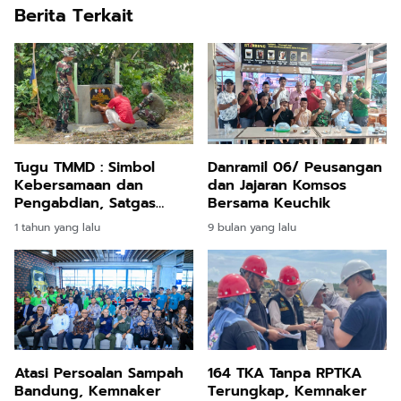
Berita Terkait
Tugu TMMD : Simbol
Danramil 06/ Peusangan
Kebersamaan dan
dan Jajaran Komsos
Pengabdian, Satgas
Bersama Keuchik
TMMD Pasang Plakat
1 tahun yang lalu
9 bulan yang lalu
Atasi Persoalan Sampah
164 TKA Tanpa RPTKA
Bandung, Kemnaker
Terungkap, Kemnaker