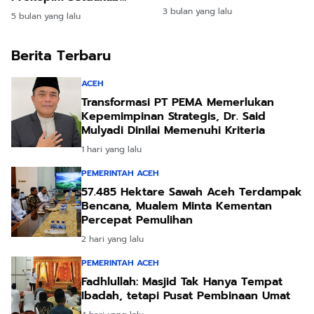
Pusat dan Daerah
Bireuen
3 bulan yang lalu
5 bulan yang lalu
Berita Terbaru
ACEH
Transformasi PT PEMA Memerlukan
Kepemimpinan Strategis, Dr. Said
Mulyadi Dinilai Memenuhi Kriteria
1 hari yang lalu
PEMERINTAH ACEH
57.485 Hektare Sawah Aceh Terdampak
Bencana, Mualem Minta Kementan
Percepat Pemulihan
2 hari yang lalu
PEMERINTAH ACEH
Fadhlullah: Masjid Tak Hanya Tempat
Ibadah, tetapi Pusat Pembinaan Umat