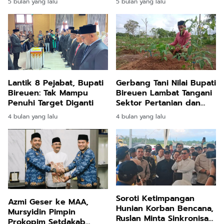
5 bulan yang lalu
5 bulan yang lalu
Longsor
Jeunieb–Pandrah
Dikukuhkan
Lantik 8 Pejabat, Bupati
Gerbang Tani Nilai Bupati
Bireuen: Tak Mampu
Bireuen Lambat Tangani
Penuhi Target Diganti
Sektor Pertanian dan
Perikanan
4 bulan yang lalu
4 bulan yang lalu
Soroti Ketimpangan
Azmi Geser ke MAA,
Hunian Korban Bencana,
Mursyidin Pimpin
Ruslan Minta Sinkronisasi
Prokopim Setdakab