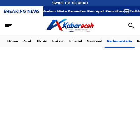
SWIPE UP TO READ
BREAKING NEWS
k Bencana, Mualem Minta Kementan Percepat Pemulihan
Fadhlullah: Mas
Home
Aceh
Ekbis
Hukum
Inforial
Nasional
Parlementaria
P