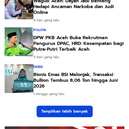
Wagub Aceh: Dayah Jadi Benteng
Hadapi Ancaman Narkoba dan Judi
Online
4 hari yang lalu
POLITIK
DPW PKB Aceh Buka Rekrutmen
Pengurus DPAC, HRD: Kesempatan bagi
Putra-Putri Terbaik Aceh
5 hari yang lalu
EKBIS
Bisnis Emas BSI Melonjak, Transaksi
Bullion Tembus 8,06 Ton hingga Juni
2026
1 minggu yang lalu
Tampilkan lebih banyak