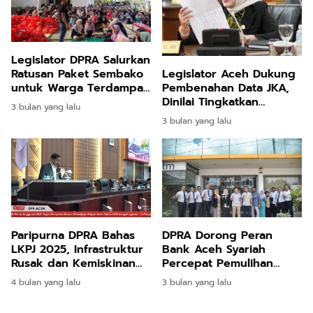
Legislator DPRA Salurkan
Ratusan Paket Sembako
Legislator Aceh Dukung
untuk Warga Terdampak
Pembenahan Data JKA,
Banjir di Bireuen
Dinilai Tingkatkan
3 bulan yang lalu
Akurasi Penerima
3 bulan yang lalu
DPRA Dorong Peran
Paripurna DPRA Bahas
Bank Aceh Syariah
LKPJ 2025, Infrastruktur
Percepat Pemulihan
Rusak dan Kemiskinan
Ekonomi Aceh Timur
Jadi Sorotan
3 bulan yang lalu
4 bulan yang lalu