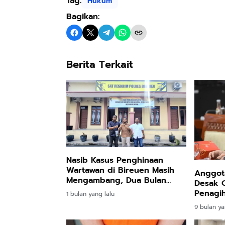
Tag:
Hukum
Bagikan:
Berita Terkait
Nasib Kasus Penghinaan
Wartawan di Bireuen Masih
Anggota
Mengambang, Dua Bulan
Desak 
Belum Ada Kepastian Hukum
Penagih
1 bulan yang lalu
Collect
9 bulan ya