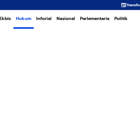
Transformasi PT PEMA Memerlu
Ekbis
Hukum
Inforial
Nasional
Parlementaria
Politik