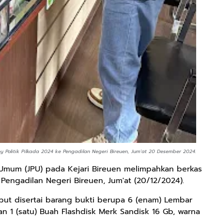
 Politik Pilkada 2024 ke Pengadilan Negeri Bireuen, Jum'at 20 Desember 2024.
Umum (JPU) pada Kejari Bireuen melimpahkan berkas
 Pengadilan Negeri Bireuen, Jum'at (20/12/2024).
but disertai barang bukti berupa 6 (enam) Lembar
n 1 (satu) Buah Flashdisk Merk Sandisk 16 Gb, warna