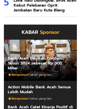
Lima Toko Dibongkar, BPJN Aceh
Kebut Pelebaran Oprit
Jembatan Baru Kuta Blang
KABAR
Sponsor
Bank Aceh Bagikan Dividen
Tahun 2024 sebesar Rp 300
Miliar
Bersponsor
1 tahun yang lalu
Action Mobile Bank Aceh Semua
Lebih Mudah
Bersponsor
1 tahun yang lalu
Bank Aceh Catat Kinerja Positif di