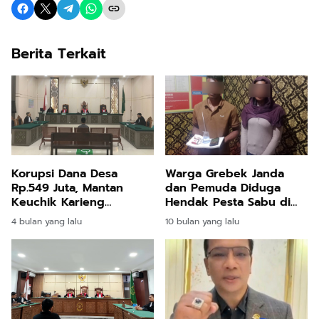
Berita Terkait
Korupsi Dana Desa
Warga Grebek Janda
Rp.549 Juta, Mantan
dan Pemuda Diduga
Keuchik Karieng
Hendak Pesta Sabu di
Peudada Divonis 3,6
Matangkuli
4 bulan yang lalu
10 bulan yang lalu
Tahun Penjara