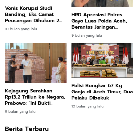
Vonis Korupsi Studi
Banding, Eks Camat
HRD Apresiasi Polres
Peusangan Dihukum 2
Gayo Lues Polda Aceh,
Tahun 10 Bulan Penjara
Berantas Jaringan
10 bulan yang lalu
Narkoba Jaringan
9 bulan yang lalu
Internasional
Polisi Bongkar 67 Kg
Kejagung Serahkan
Ganja di Aceh Timur, Dua
Rp13,2 Triliun ke Negara,
Pelaku Dibekuk
Prabowo: “Ini Bukti
10 bulan yang lalu
Hukum Bisa Tegak dan
9 bulan yang lalu
Uang Rakyat Kembali
Berita Terbaru