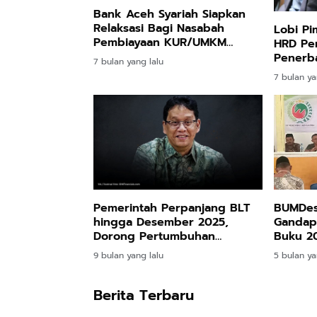
Bank Aceh Syariah Siapkan
Relaksasi Bagi Nasabah
Lobi Pi
Pembiayaan KUR/UMKM
HRD Pe
Terdampak Bencana
Penerb
7 bulan yang lalu
Rembele
7 bulan ya
Pemerintah Perpanjang BLT
BUMDes
hingga Desember 2025,
Gandap
Dorong Pertumbuhan
Buku 20
Ekonomi Tembus 5,7 Persen
dan Pe
9 bulan yang lalu
5 bulan ya
Berita Terbaru