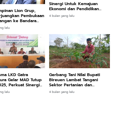
Sinergi Untuk Kemajuan
Ekonomi dan Pendidikan
mpinan Lion Grup,
Aceh
rjuangkan Pembukaan
4 bulan yang lalu
angan ke Bandara
 Setiap Hari
ng lalu
ma LKD Gatra
Gerbang Tani Nilai Bupati
ura Gelar MAD Tutup
Bireuen Lambat Tangani
25, Perkuat Sinergi
Sektor Pertanian dan
remajaan Pengurus
Perikanan
ng lalu
4 bulan yang lalu