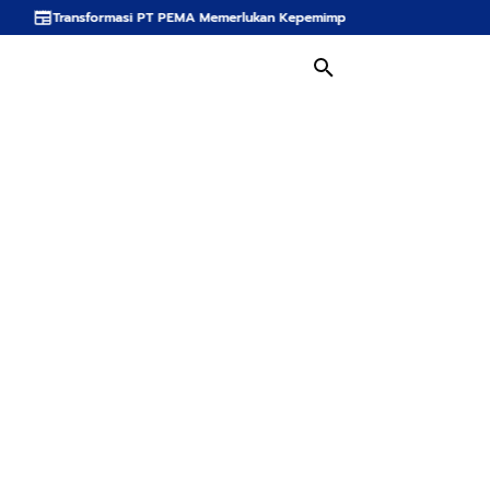
masi PT PEMA Memerlukan Kepemimpinan Strategis, Dr. Said Mulyadi Dinilai M