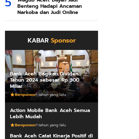
Wagub Aceh: Dayah Jadi
Benteng Hadapi Ancaman
Narkoba dan Judi Online
KABAR
Sponsor
Bank Aceh Bagikan Dividen
Tahun 2024 sebesar Rp 300
Miliar
Bersponsor
1 tahun yang lalu
Action Mobile Bank Aceh Semua
Lebih Mudah
Bersponsor
1 tahun yang lalu
Bank Aceh Catat Kinerja Positif di