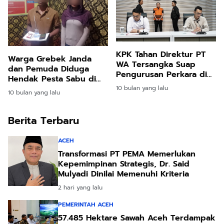
KPK Tahan Direktur PT
Warga Grebek Janda
WA Tersangka Suap
dan Pemuda Diduga
Pengurusan Perkara di
Hendak Pesta Sabu di
MA
Matangkuli
10 bulan yang lalu
10 bulan yang lalu
Berita Terbaru
ACEH
Transformasi PT PEMA Memerlukan
Kepemimpinan Strategis, Dr. Said
Mulyadi Dinilai Memenuhi Kriteria
2 hari yang lalu
PEMERINTAH ACEH
57.485 Hektare Sawah Aceh Terdampak