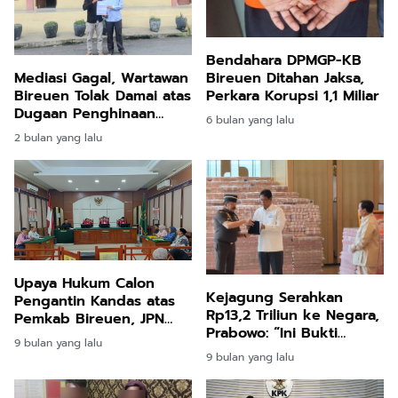
Bendahara DPMGP-KB
Bireuen Ditahan Jaksa,
Mediasi Gagal, Wartawan
Perkara Korupsi 1,1 Miliar
Bireuen Tolak Damai atas
Dugaan Penghinaan
6 bulan yang lalu
Keluarga di Facebook
2 bulan yang lalu
Upaya Hukum Calon
Kejagung Serahkan
Pengantin Kandas atas
Rp13,2 Triliun ke Negara,
Pemkab Bireuen, JPN
Prabowo: “Ini Bukti
Kejari Menang Gugatan
9 bulan yang lalu
Hukum Bisa Tegak dan
9 bulan yang lalu
Uang Rakyat Kembali