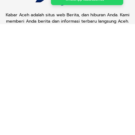
Kabar Aceh adalah situs web Berita, dan hiburan Anda. Kami
memberi Anda berita dan informasi terbaru langsung Aceh.
Contact us:
kabaraceh.id@gmail.com
Redaksi
Siber
Iklan/Advertorial
Kode Etik
Sitemap
Karir
Copyright © 2019 -
2026, Kabar Aceh. All right reserved