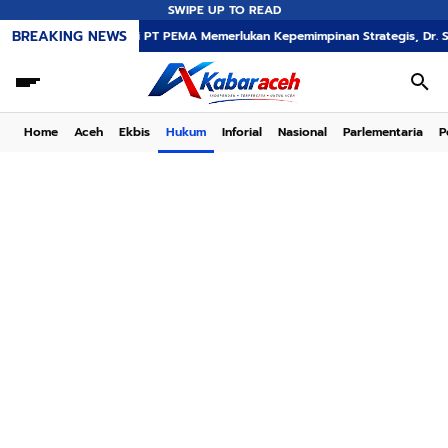
SWIPE UP TO READ
BREAKING NEWS
Transformasi PT PEMA Memerlukan Kepemimpinan Strategis, Dr. Said Mulyadi D
Home
Aceh
Ekbis
Hukum
Inforial
Nasional
Parlementaria
P