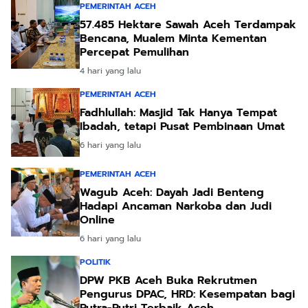
PEMERINTAH ACEH
57.485 Hektare Sawah Aceh Terdampak
Bencana, Mualem Minta Kementan
Percepat Pemulihan
4 hari yang lalu
PEMERINTAH ACEH
Fadhlullah: Masjid Tak Hanya Tempat
Ibadah, tetapi Pusat Pembinaan Umat
6 hari yang lalu
PEMERINTAH ACEH
Wagub Aceh: Dayah Jadi Benteng
Hadapi Ancaman Narkoba dan Judi
Online
6 hari yang lalu
POLITIK
DPW PKB Aceh Buka Rekrutmen
Pengurus DPAC, HRD: Kesempatan bagi
Putra-Putri Terbaik Aceh