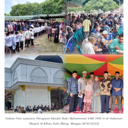
Kolase Foto suasana Perayaan Maulid Nabi Muhammad SAW 1445 H di Halaman
Masjid Al Iklhas Kuta Blang, Minggu (8/10/2023)