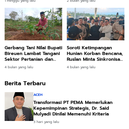
1 minggu yang lalu
2 bulan yang lalu
Blang
Pertanyakan Keseriusan
Bupati Bireuen
Soroti Ketimpangan
Gerbang Tani Nilai Bupati
Hunian Korban Bencana,
Bireuen Lambat Tangani
Ruslan Minta Sinkronisasi
Sektor Pertanian dan
Pusat dan Daerah
Perikanan
4 bulan yang lalu
4 bulan yang lalu
Berita Terbaru
ACEH
Transformasi PT PEMA Memerlukan
Kepemimpinan Strategis, Dr. Said
Mulyadi Dinilai Memenuhi Kriteria
3 hari yang lalu