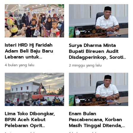
Isteri HRD Hj Faridah
Surya Dharma Minta
Adam Beli Baju Baru
Bupati Bireuen Audit
Lebaran untuk
Disdagperinkop, Soroti
Pengungsi Banjir di
Integritas PAD
4 bulan yang lalu
2 minggu yang lalu
Bireuen
Lima Toko Dibongkar,
Enam Bulan
BPJN Aceh Kebut
Pascabencana, Korban
Pelebaran Oprit
Masih Tinggal Ditenda,
Jembatan Baru Kuta
Surya Dharma