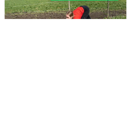
Kabar Aceh adalah situs web Berita, dan hiburan Anda. Kami
memberi Anda berita dan informasi terbaru langsung Aceh.
Contact us:
kabaracehsukses@gmail.com
Redaksi
Siber
Iklan/Advertorial
Kode Etik
Sitemap
Karir
About Us
Copyright © 2019 -
2026, Kabar Aceh. All right reserved