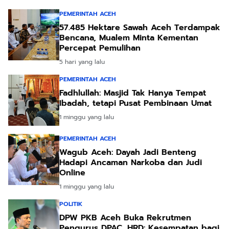
PEMERINTAH ACEH
57.485 Hektare Sawah Aceh Terdampak
Bencana, Mualem Minta Kementan
Percepat Pemulihan
5 hari yang lalu
PEMERINTAH ACEH
Fadhlullah: Masjid Tak Hanya Tempat
Ibadah, tetapi Pusat Pembinaan Umat
1 minggu yang lalu
PEMERINTAH ACEH
Wagub Aceh: Dayah Jadi Benteng
Hadapi Ancaman Narkoba dan Judi
Online
1 minggu yang lalu
POLITIK
DPW PKB Aceh Buka Rekrutmen
Pengurus DPAC, HRD: Kesempatan bagi