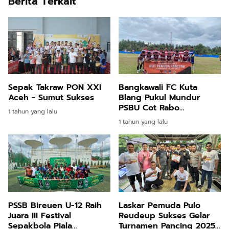
Berita Terkait
Sepak Takraw PON XXI
Bangkawali FC Kuta
Aceh - Sumut Sukses
Blang Pukul Mundur
PSBU Cot Rabo
1 tahun yang lalu
Peusangan 2-1
1 tahun yang lalu
PSSB Bireuen U-12 Raih
Laskar Pemuda Pulo
Juara III Festival
Reudeup Sukses Gelar
Sepakbola Piala
Turnamen Pancing 2025