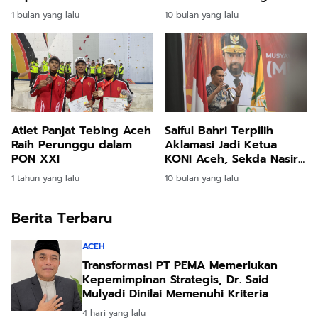
Presiden
di DAS Peusangan
1 bulan yang lalu
10 bulan yang lalu
Atlet Panjat Tebing Aceh
Saiful Bahri Terpilih
Raih Perunggu dalam
Aklamasi Jadi Ketua
PON XXI
KONI Aceh, Sekda Nasir
Harap Lanjutkan Prestasi
1 tahun yang lalu
10 bulan yang lalu
dan Soliditas
Berita Terbaru
ACEH
Transformasi PT PEMA Memerlukan
Kepemimpinan Strategis, Dr. Said
Mulyadi Dinilai Memenuhi Kriteria
4 hari yang lalu