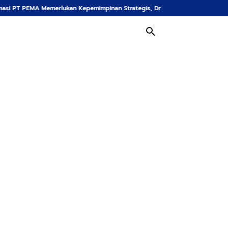
kan Kepemimpinan Strategis, Dr. Said Mulyadi Dinilai Memenuhi Kriteria