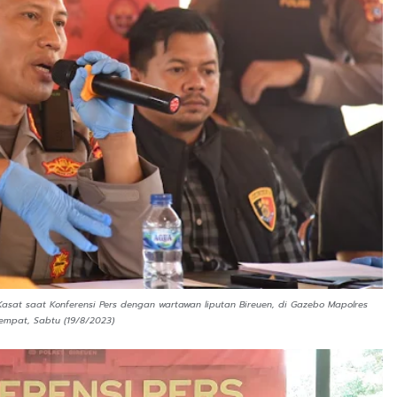
asat saat Konferensi Pers dengan wartawan liputan Bireuen, di Gazebo Mapolres
empat, Sabtu (19/8/2023)