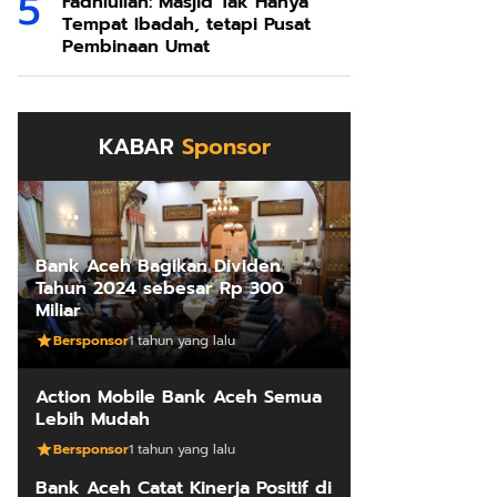
Fadhlullah: Masjid Tak Hanya
Tempat Ibadah, tetapi Pusat
Pembinaan Umat
KABAR
Sponsor
Bank Aceh Bagikan Dividen
Tahun 2024 sebesar Rp 300
Miliar
Bersponsor
1 tahun yang lalu
Action Mobile Bank Aceh Semua
Lebih Mudah
Bersponsor
1 tahun yang lalu
Bank Aceh Catat Kinerja Positif di