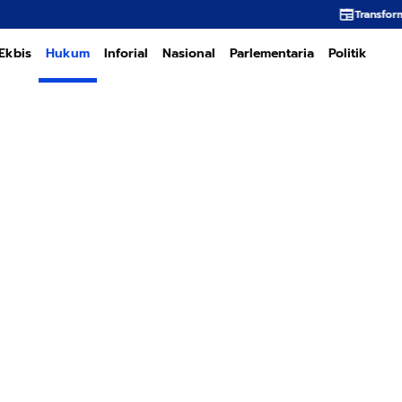
Transformasi PT PEMA Memerlu
Ekbis
Hukum
Inforial
Nasional
Parlementaria
Politik