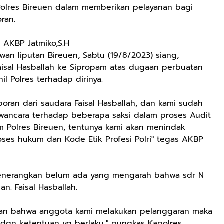
Polres Bireuen dalam memberikan pelayanan bagi
ran.
n AKBP Jatmiko,S.H
wan liputan Bireuen, Sabtu (19/8/2023) siang,
aisal Hasballah ke Sipropam atas dugaan perbuatan
 Polres terhadap dirinya.
poran dari saudara Faisal Hasballah, dan kami sudah
ancara terhadap beberapa saksi dalam proses Audit
am Polres Bireuen, tentunya kami akan menindak
roses hukum dan Kode Etik Profesi Polri" tegas AKBP
 menerangkan belum ada yang mengarah bahwa sdr N
. Faisal Hasballah.
gkan bahwa anggota kami melakukan pelanggaran maka
 dgn ketentuan yg berlaku," pungkas Kapolres