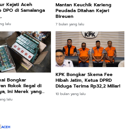
ur Kejati Aceh
Mantan Keuchik Karieng
p DPO di Samalanga
Peudada Ditahan Kejari
,
Bireuen
ng lalu
7 bulan yang lalu
KPK Bongkar Skema Fee
kai Bongkar
Hibah Jatim, Ketua DPRD
an Rokok Ilegal di
Diduga Terima Rp32,2 Miliar!
aya, Ini Merek yang
10 bulan yang lalu
kan
ang lalu
ACEH