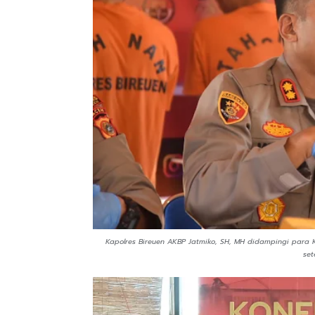
Kapolres Bireuen AKBP Jatmiko, SH, MH didampingi para K
set