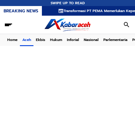
SWIPE UP TO READ
BREAKING NEWS
Transformasi PT PEMA Memerlukan Kepemimpinan Str
Home
Aceh
Ekbis
Hukum
Inforial
Nasional
Parlementaria
P