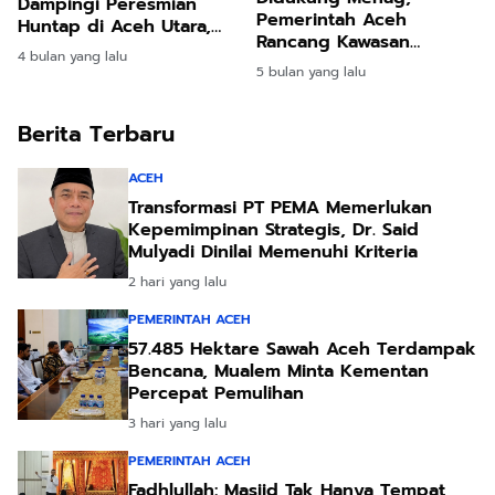
Dampingi Peresmian
Pemerintah Aceh
Huntap di Aceh Utara,
Rancang Kawasan
Warga Mulai Babak Baru
4 bulan yang lalu
Madrasah Terintegrasi
Pascabencana
5 bulan yang lalu
Modern
Berita Terbaru
ACEH
Transformasi PT PEMA Memerlukan
Kepemimpinan Strategis, Dr. Said
Mulyadi Dinilai Memenuhi Kriteria
2 hari yang lalu
PEMERINTAH ACEH
57.485 Hektare Sawah Aceh Terdampak
Bencana, Mualem Minta Kementan
Percepat Pemulihan
3 hari yang lalu
PEMERINTAH ACEH
Fadhlullah: Masjid Tak Hanya Tempat