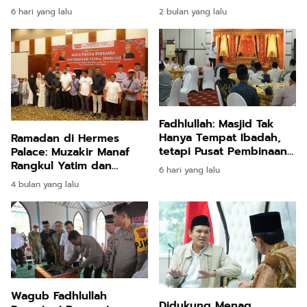
Judi Online
PANRB
6 hari yang lalu
2 bulan yang lalu
Fadhlullah: Masjid Tak
Hanya Tempat Ibadah,
Ramadan di Hermes
tetapi Pusat Pembinaan
Palace: Muzakir Manaf
Umat
Rangkul Yatim dan
6 hari yang lalu
Difabel, Teguhkan
4 bulan yang lalu
Semangat Kebersamaan
Aceh
Wagub Fadhlullah
Didukung Menag,