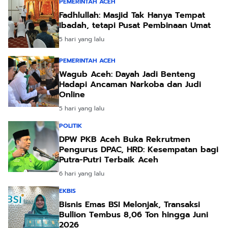
PEMERINTAH ACEH
Fadhlullah: Masjid Tak Hanya Tempat
Ibadah, tetapi Pusat Pembinaan Umat
5 hari yang lalu
PEMERINTAH ACEH
Wagub Aceh: Dayah Jadi Benteng
Hadapi Ancaman Narkoba dan Judi
Online
5 hari yang lalu
POLITIK
DPW PKB Aceh Buka Rekrutmen
Pengurus DPAC, HRD: Kesempatan bagi
Putra-Putri Terbaik Aceh
6 hari yang lalu
EKBIS
Bisnis Emas BSI Melonjak, Transaksi
Bullion Tembus 8,06 Ton hingga Juni
2026