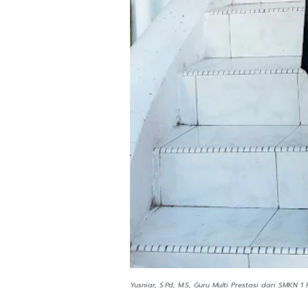
Yusniar, S.Pd, M.S, Guru Multi Prestasi dari SMKN 1