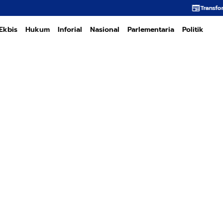
Transformasi PT PEMA Memerluk
Ekbis
Hukum
Inforial
Nasional
Parlementaria
Politik