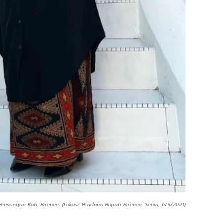
 Peusangan Kab. Bireuen, (Lokasi: Pendopo Bupati Bireuen, Senin, 6/9/2021)