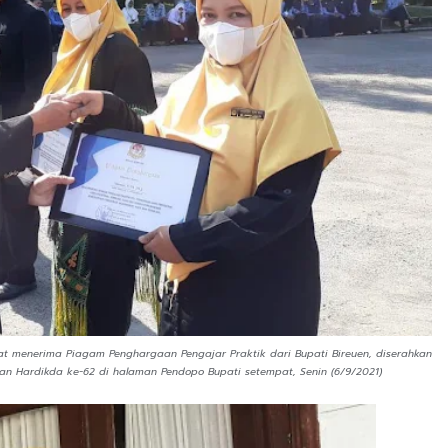
saat menerima Piagam Penghargaan Pengajar Praktik dari Bupati Bireuen, diserahkan
atan Hardikda ke-62 di halaman Pendopo Bupati setempat, Senin (6/9/2021)