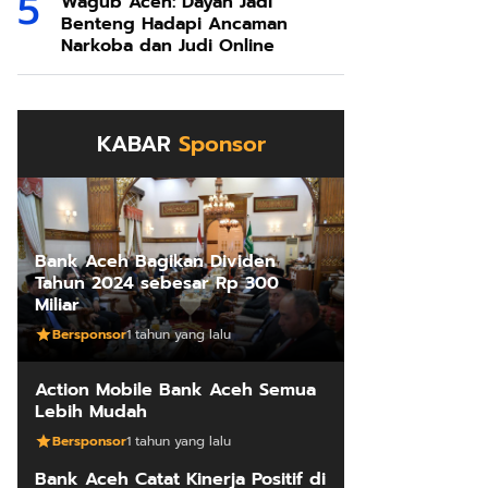
Wagub Aceh: Dayah Jadi
Benteng Hadapi Ancaman
Narkoba dan Judi Online
KABAR
Sponsor
Bank Aceh Bagikan Dividen
Tahun 2024 sebesar Rp 300
Miliar
Bersponsor
1 tahun yang lalu
Action Mobile Bank Aceh Semua
Lebih Mudah
Bersponsor
1 tahun yang lalu
Bank Aceh Catat Kinerja Positif di