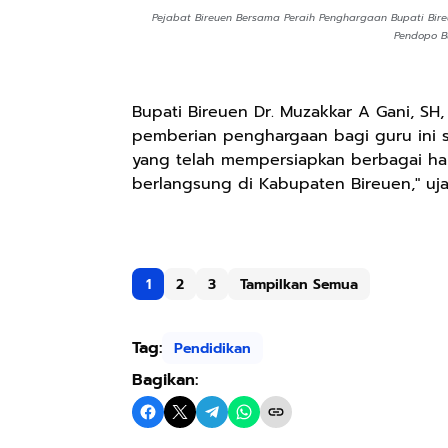
Pejabat Bireuen Bersama Peraih Penghargaan Bupati Bire
Pendopo Bu
Bupati Bireuen Dr. Muzakkar A Gani, SH
pemberian penghargaan bagi guru ini s
yang telah mempersiapkan berbagai hal
berlangsung di Kabupaten Bireuen," uja
1
2
3
Tampilkan Semua
Tag:
Pendidikan
Bagikan: