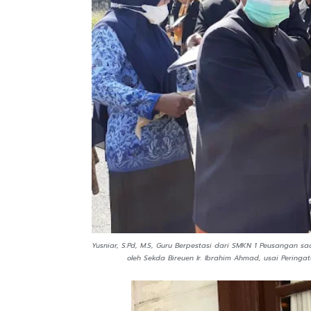
Yusniar, S.Pd, M.S, Guru Berpestasi dari SMKN 1 Peusangan 
oleh Sekda Bireuen Ir. Ibrahim Ahmad, usai Pering