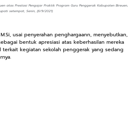
uen atas Prestasi Pengajar Praktik Program Guru Penggerak Kabupaten Bireuen,
pati setempat, Senin, (6/9/2021)
, M.Si, usai penyerahan penghargaann, menyebutkan,
ebagai bentuk apresiasi atas keberhasilan mereka
 terkait kegiatan sekolah penggerak yang sedang
rnya.