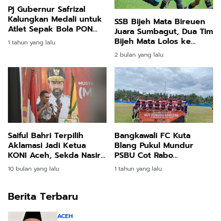
Pj Gubernur Safrizal
Kalungkan Medali untuk
SSB Bijeh Mata Bireuen
Atlet Sepak Bola PON
Juara Sumbagut, Dua Tim
XXI Aceh-Sumut
Bijeh Mata Lolos ke
1 tahun yang lalu
Tingkat Nasional
2 bulan yang lalu
Saiful Bahri Terpilih
Bangkawali FC Kuta
Aklamasi Jadi Ketua
Blang Pukul Mundur
KONI Aceh, Sekda Nasir
PSBU Cot Rabo
Harap Lanjutkan Prestasi
Peusangan 2-1
10 bulan yang lalu
1 tahun yang lalu
dan Soliditas
Berita Terbaru
ACEH