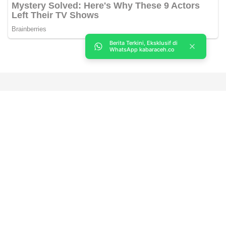
Berita Terkini, Eksklusif di
WhatsApp kabaraceh.co
Kabar Aceh adalah situs web Berita, dan hiburan Anda. Kami
memberi Anda berita dan informasi terbaru langsung Aceh.
Contact us:
kabaraceh.id@gmail.com
Redaksi
Siber
Iklan/Advertorial
Kode Etik
Sitemap
Karir