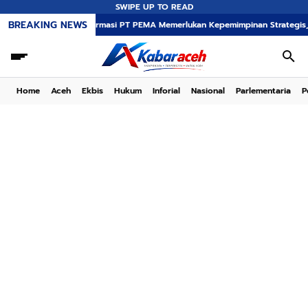
SWIPE UP TO READ
BREAKING NEWS
Transformasi PT PEMA Memerlukan Kepemimpinan Strategis, Dr. Said Mulya
Home
Aceh
Ekbis
Hukum
Inforial
Nasional
Parlementaria
P