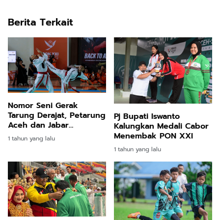
Berita Terkait
Nomor Seni Gerak
Tarung Derajat, Petarung
Pj Bupati Iswanto
Aceh dan Jabar
Kalungkan Medali Cabor
Sumbang Dua Emas
Menembak PON XXI
1 tahun yang lalu
1 tahun yang lalu