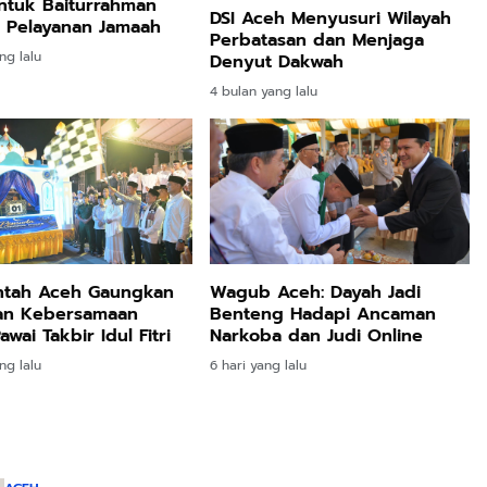
ntuk Baiturrahman
DSI Aceh Menyusuri Wilayah
 Pelayanan Jamaah
Perbatasan dan Menjaga
ng lalu
Denyut Dakwah
4 bulan yang lalu
ntah Aceh Gaungkan
Wagub Aceh: Dayah Jadi
dan Kebersamaan
Benteng Hadapi Ancaman
wai Takbir Idul Fitri
Narkoba dan Judi Online
ng lalu
6 hari yang lalu