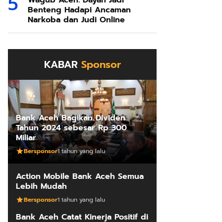
Wagub Aceh: Dayah Jadi
Benteng Hadapi Ancaman
Narkoba dan Judi Online
KABAR
Sponsor
Bank Aceh Bagikan Dividen
Tahun 2024 sebesar Rp 300
Miliar
Bersponsor
1 tahun yang lalu
Action Mobile Bank Aceh Semua
Lebih Mudah
Bersponsor
1 tahun yang lalu
Bank Aceh Catat Kinerja Positif di