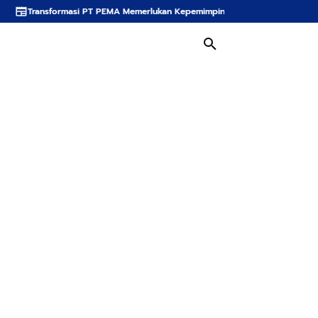
si PT PEMA Memerlukan Kepemimpinan Strategis, Dr. Said Mulyadi Dinilai Mem