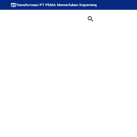
masi PT PEMA Memerlukan Kepemimpinan Strategis, Dr. Said Mulyadi Dinilai M