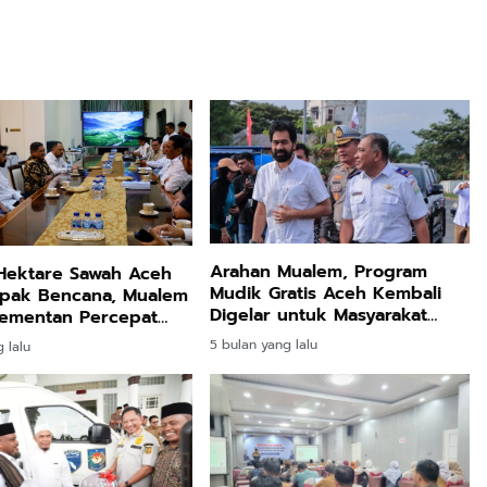
Arahan Mualem, Program
Hektare Sawah Aceh
Mudik Gratis Aceh Kembali
pak Bencana, Mualem
Digelar untuk Masyarakat
Kementan Percepat
Terdampak
han
5 bulan yang lalu
 lalu