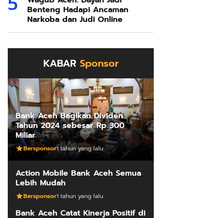
Wagub Aceh: Dayah Jadi
Benteng Hadapi Ancaman
Narkoba dan Judi Online
KABAR
Sponsor
Bank Aceh Bagikan Dividen
Tahun 2024 sebesar Rp 300
Miliar
Bersponsor
1 tahun yang lalu
Action Mobile Bank Aceh Semua
Lebih Mudah
Bersponsor
1 tahun yang lalu
Bank Aceh Catat Kinerja Positif di