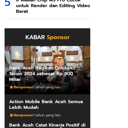
6 Alasan Chip M3 Pro Cocok
untuk Render dan Editing Video
Berat
KABAR
Sponsor
Bank Aceh Bagikan Dividen
Tahun 2024 sebesar Rp 300
Miliar
Bersponsor
1 tahun yang lalu
Action Mobile Bank Aceh Semua
Lebih Mudah
Bersponsor
1 tahun yang lalu
Bank Aceh Catat Kinerja Positif di