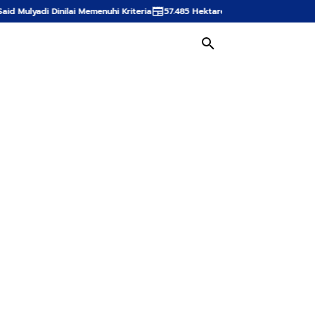
ai Memenuhi Kriteria
57.485 Hektare Sawah Aceh Terdampak Bencana, Mua