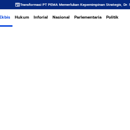
formasi PT PEMA Memerlukan Kepemimpinan Strategis, Dr. Said Mulyadi Dinil
Ekbis
Hukum
Inforial
Nasional
Parlementaria
Politik