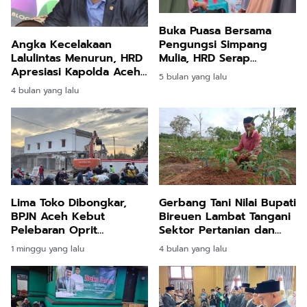
Buka Puasa Bersama
Pengungsi Simpang
Angka Kecelakaan
Mulia, HRD Serap
Lalulintas Menurun, HRD
Aspirasi: Jembatan
Apresiasi Kapolda Aceh
5 bulan yang lalu
Gantung dan Jalan Jadi
dan Jajarannya
4 bulan yang lalu
Prioritas
Lima Toko Dibongkar,
Gerbang Tani Nilai Bupati
BPJN Aceh Kebut
Bireuen Lambat Tangani
Pelebaran Oprit
Sektor Pertanian dan
Jembatan Baru Kuta
Perikanan
1 minggu yang lalu
4 bulan yang lalu
Blang