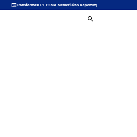
ormasi PT PEMA Memerlukan Kepemimpinan Strategis, Dr. Said Mulyadi Dinilai