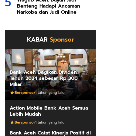
Wagub Aceh: Dayah Jadi
Benteng Hadapi Ancaman
Narkoba dan Judi Online
KABAR
Sponsor
Bank Aceh Bagikan Dividen
Tahun 2024 sebesar Rp 300
Miliar
Bersponsor
1 tahun yang lalu
Action Mobile Bank Aceh Semua
Lebih Mudah
Bersponsor
1 tahun yang lalu
Bank Aceh Catat Kinerja Positif di