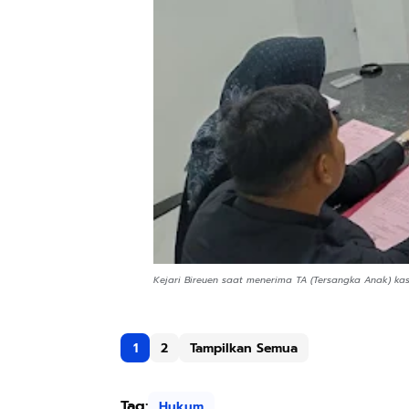
Kejari Bireuen saat menerima TA (Tersangka Anak) kas
1
2
Tampilkan Semua
Tag:
Hukum