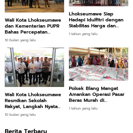
Lhokseumawe Siap
Hadapi Idulfitri dengan
Wali Kota Lhokseumawe
Stabilitas Harga dan
dan Kementerian PUPR
Ketahanan Pangan yang
Bahas Percepatan
1 tahun yang lalu
Kuat
Pembangunan SPAM
10 bulan yang lalu
Polsek Blang Mangat
Amankan Operasi Pasar
Wali Kota Lhokseumawe
Beras Murah di
Resmikan Sekolah
Gampong Jambo Mesjid
Rakyat, Langkah Nyata
1 tahun yang lalu
Pemerataan Pendidikan
10 bulan yang lalu
untuk Anak Kurang
Mampu
Berita Terbaru