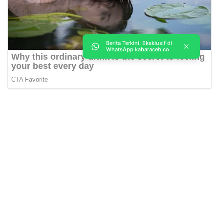
Berita Terkini, Eksklusif di
WhatsApp kabaraceh.co
Kabar Aceh adalah situs web Berita, dan hiburan Anda. Kami
memberi Anda berita dan informasi terbaru langsung Aceh.
Contact us:
kabaraceh.id@gmail.com