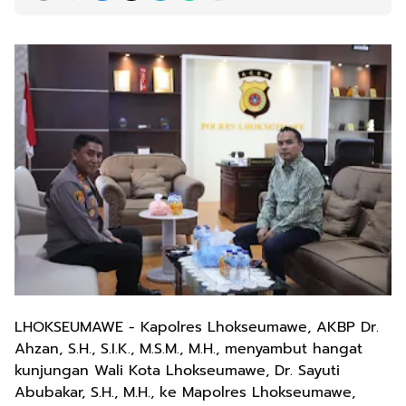
LHOKSEUMAWE - Kapolres Lhokseumawe, AKBP Dr.
Ahzan, S.H., S.I.K., M.S.M., M.H., menyambut hangat
kunjungan Wali Kota Lhokseumawe, Dr. Sayuti
Abubakar, S.H., M.H., ke Mapolres Lhokseumawe,