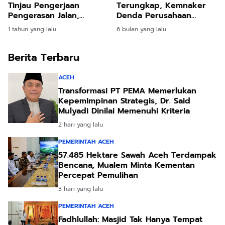
Tinjau Pengerjaan
Terungkap, Kemnaker
Pengerasan Jalan,
Denda Perusahaan
Pastikan Progres
Rp2,17 Miliar
1 tahun yang lalu
6 bulan yang lalu
Berjalan Lancar
Berita Terbaru
ACEH
Transformasi PT PEMA Memerlukan
Kepemimpinan Strategis, Dr. Said
Mulyadi Dinilai Memenuhi Kriteria
2 hari yang lalu
PEMERINTAH ACEH
57.485 Hektare Sawah Aceh Terdampak
Bencana, Mualem Minta Kementan
Percepat Pemulihan
3 hari yang lalu
PEMERINTAH ACEH
Fadhlullah: Masjid Tak Hanya Tempat