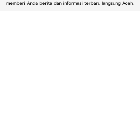
memberi Anda berita dan informasi terbaru langsung Aceh.
Contact us:
kabaraceh.id@gmail.com
Redaksi
Siber
Iklan/Advertorial
Kode Etik
Sitemap
Karir
Copyright © 2019 -
2026, Kabar Aceh. All right reserved