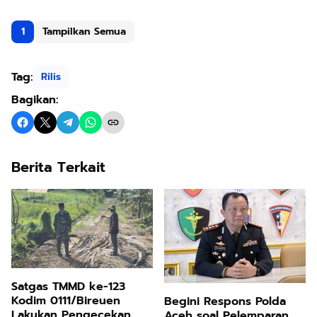
1
Tampilkan Semua
Tag:
Rilis
Bagikan:
Berita Terkait
Satgas TMMD ke-123
Kodim 0111/Bireuen
Begini Respons Polda
Lakukan Pengecekan
Aceh soal Pelemparan