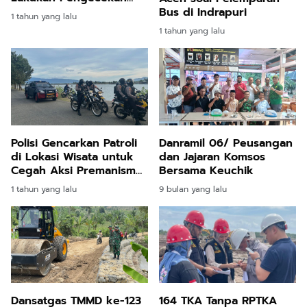
Jalan Usai Hujan Deras
Bus di Indrapuri
1 tahun yang lalu
1 tahun yang lalu
Polisi Gencarkan Patroli
Danramil 06/ Peusangan
di Lokasi Wisata untuk
dan Jajaran Komsos
Cegah Aksi Premanisme
Bersama Keuchik
dan Gangguan
1 tahun yang lalu
9 bulan yang lalu
Kamtibmas
Dansatgas TMMD ke-123
164 TKA Tanpa RPTKA