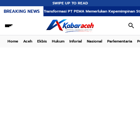
SWIPE UP TO READ
BREAKING NEWS
Transformasi PT PEMA Memerlukan Kepemimpinan Strategis, Dr. Sai
Home
Aceh
Ekbis
Hukum
Inforial
Nasional
Parlementaria
P