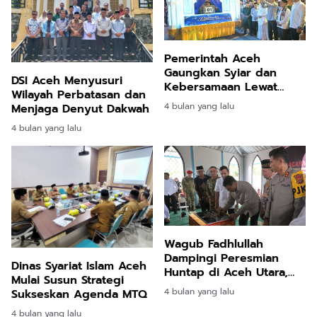
Pemerintah Aceh
Gaungkan Syiar dan
DSI Aceh Menyusuri
Kebersamaan Lewat
Wilayah Perbatasan dan
Pawai Takbir Idul Fitri
4 bulan yang lalu
Menjaga Denyut Dakwah
4 bulan yang lalu
Wagub Fadhlullah
Dampingi Peresmian
Dinas Syariat Islam Aceh
Huntap di Aceh Utara,
Mulai Susun Strategi
Warga Mulai Babak Baru
4 bulan yang lalu
Sukseskan Agenda MTQ
Pascabencana
4 bulan yang lalu