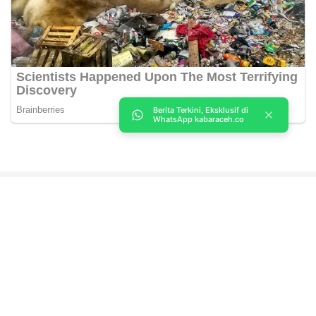
Berita Terkini, Eksklusif di
WhatsApp kabaraceh.co
Kabar Aceh adalah situs web Berita, dan hiburan Anda. Kami
memberi Anda berita dan informasi terbaru langsung Aceh.
Contact us:
kabaraceh.id@gmail.com