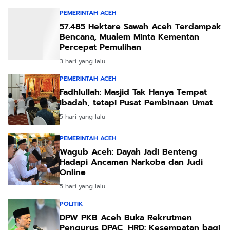
Fadhlullah: Masjid Tak Hanya Tempat
Ibadah, tetapi Pusat Pembinaan Umat
5 hari yang lalu
PEMERINTAH ACEH
Wagub Aceh: Dayah Jadi Benteng
Hadapi Ancaman Narkoba dan Judi
Online
5 hari yang lalu
POLITIK
DPW PKB Aceh Buka Rekrutmen
Pengurus DPAC, HRD: Kesempatan bagi
Putra-Putri Terbaik Aceh
6 hari yang lalu
EKBIS
Bisnis Emas BSI Melonjak, Transaksi
Bullion Tembus 8,06 Ton hingga Juni
2026
1 minggu yang lalu