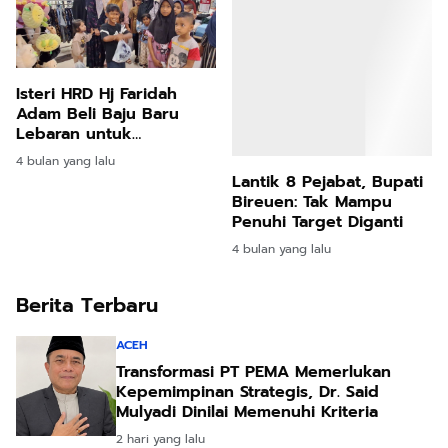
Isteri HRD Hj Faridah
Lantik 8 Pejabat, Bupati
Adam Beli Baju Baru
Bireuen: Tak Mampu
Lebaran untuk
Penuhi Target Diganti
Pengungsi Banjir di
4 bulan yang lalu
4 bulan yang lalu
Bireuen
Berita Terbaru
ACEH
Transformasi PT PEMA Memerlukan
Kepemimpinan Strategis, Dr. Said
Mulyadi Dinilai Memenuhi Kriteria
2 hari yang lalu
PEMERINTAH ACEH
57.485 Hektare Sawah Aceh Terdampak
Bencana, Mualem Minta Kementan
Percepat Pemulihan
3 hari yang lalu
PEMERINTAH ACEH