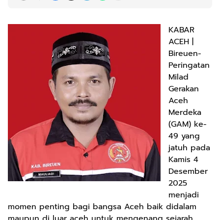
KABAR
ACEH |
Bireuen-
Peringatan
Milad
Gerakan
Aceh
Merdeka
(GAM) ke-
49 yang
jatuh pada
Kamis 4
Desember
2025
menjadi
momen penting bagi bangsa Aceh baik didalam
maupun di luar aceh untuk mengenang sejarah