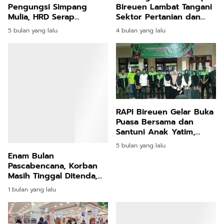
Pengungsi Simpang
Bireuen Lambat Tangani
Mulia, HRD Serap
Sektor Pertanian dan
Aspirasi: Jembatan
Perikanan
5 bulan yang lalu
4 bulan yang lalu
Gantung dan Jalan Jadi
Prioritas
Enam Bulan
RAPI Bireuen Gelar Buka
Pascabencana, Korban
Puasa Bersama dan
Masih Tinggal Ditenda,
Santuni Anak Yatim,
Surya Dharma
Pengurus Lokal
1 bulan yang lalu
5 bulan yang lalu
Pertanyakan Keseriusan
Jeunieb–Pandrah
Bupati Bireuen
Dikukuhkan