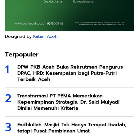
Terpopuler
DPW PKB Aceh Buka Rekrutmen Pengurus
DPAC, HRD: Kesempatan bagi Putra-Putri
Terbaik Aceh
Transformasi PT PEMA Memerlukan
Kepemimpinan Strategis, Dr. Said Mulyadi
Dinilai Memenuhi Kriteria
Fadhlullah: Masjid Tak Hanya Tempat Ibadah,
tetapi Pusat Pembinaan Umat
Bisnis Emas BSI Melonjak, Transaksi Bullion
Tembus 8,06 Ton hingga Juni 2026
6 Alasan Chip M3 Pro Cocok untuk Render
dan Editing Video Berat