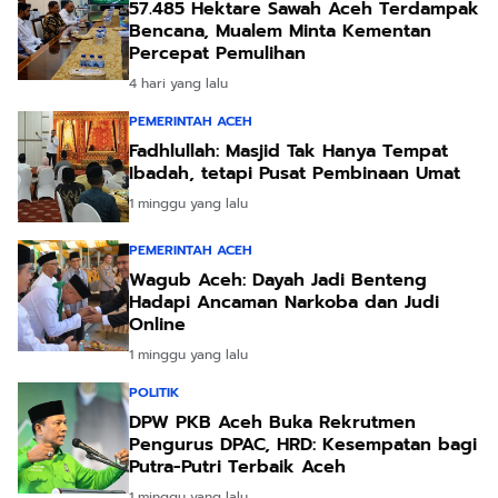
57.485 Hektare Sawah Aceh Terdampak
Bencana, Mualem Minta Kementan
Percepat Pemulihan
4 hari yang lalu
PEMERINTAH ACEH
Fadhlullah: Masjid Tak Hanya Tempat
Ibadah, tetapi Pusat Pembinaan Umat
1 minggu yang lalu
PEMERINTAH ACEH
Wagub Aceh: Dayah Jadi Benteng
Hadapi Ancaman Narkoba dan Judi
Online
1 minggu yang lalu
POLITIK
DPW PKB Aceh Buka Rekrutmen
Pengurus DPAC, HRD: Kesempatan bagi
Putra-Putri Terbaik Aceh
1 minggu yang lalu