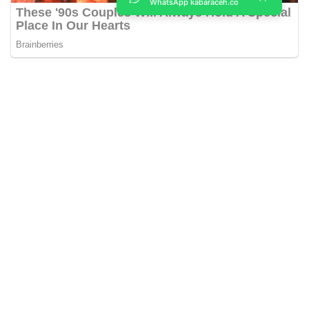
WhatsApp kabaraceh.co
Kabar Aceh adalah situs web Berita, dan hiburan Anda. Kami
memberi Anda berita dan informasi terbaru langsung Aceh.
Contact us:
kabaraceh.id@gmail.com
Redaksi
Siber
Iklan/Advertorial
Kode Etik
Sitemap
Karir
About Us