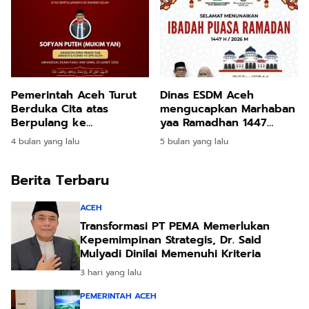
Pemerintah Aceh Turut
Dinas ESDM Aceh
Berduka Cita atas
mengucapkan Marhaban
Berpulang ke
yaa Ramadhan 1447
Rahmatullah Sofyan
Hijriah
4 bulan yang lalu
5 bulan yang lalu
Puteh
Berita Terbaru
ACEH
Transformasi PT PEMA Memerlukan
Kepemimpinan Strategis, Dr. Said
Mulyadi Dinilai Memenuhi Kriteria
3 hari yang lalu
PEMERINTAH ACEH