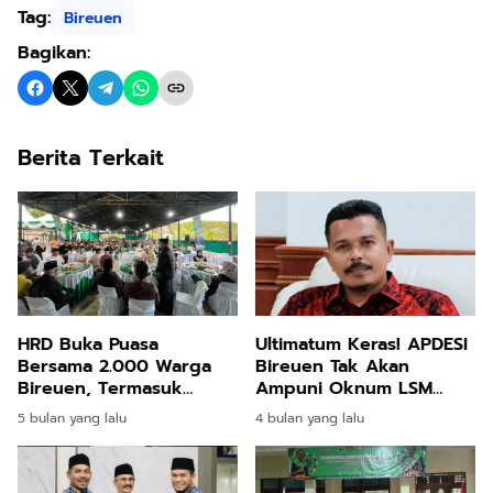
Tag:
Bireuen
Bagikan:
Berita Terkait
HRD Buka Puasa
Ultimatum Keras! APDESI
Bersama 2.000 Warga
Bireuen Tak Akan
Bireuen, Termasuk
Ampuni Oknum LSM
Pengungsi Banjir dan
yang Tekan Keuchiek!
5 bulan yang lalu
4 bulan yang lalu
Longsor