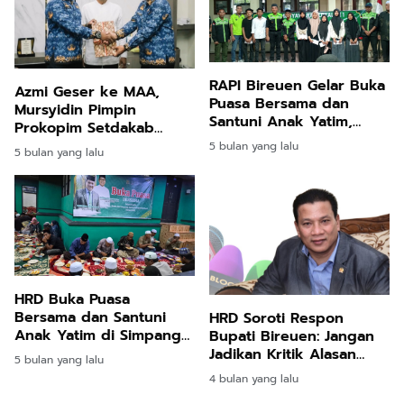
RAPI Bireuen Gelar Buka
Azmi Geser ke MAA,
Puasa Bersama dan
Mursyidin Pimpin
Santuni Anak Yatim,
Prokopim Setdakab
Pengurus Lokal
Bireuen
5 bulan yang lalu
5 bulan yang lalu
Jeunieb–Pandrah
Dikukuhkan
HRD Buka Puasa
Bersama dan Santuni
HRD Soroti Respon
Anak Yatim di Simpang
Bupati Bireuen: Jangan
Mamplam
Jadikan Kritik Alasan
5 bulan yang lalu
Kehilangan Semangat
4 bulan yang lalu
Bantu Korban Banjir