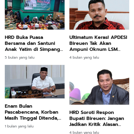
HRD Buka Puasa
Ultimatum Keras! APDESI
Bersama dan Santuni
Bireuen Tak Akan
Anak Yatim di Simpang
Ampuni Oknum LSM
Mamplam
yang Tekan Keuchiek!
5 bulan yang lalu
4 bulan yang lalu
Enam Bulan
Pascabencana, Korban
HRD Soroti Respon
Masih Tinggal Ditenda,
Bupati Bireuen: Jangan
Surya Dharma
Jadikan Kritik Alasan
1 bulan yang lalu
Pertanyakan Keseriusan
Kehilangan Semangat
4 bulan yang lalu