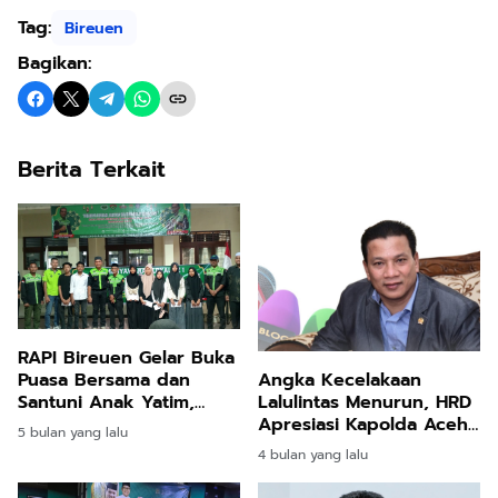
Tag:
Bireuen
Bagikan:
Berita Terkait
RAPI Bireuen Gelar Buka
Puasa Bersama dan
Angka Kecelakaan
Santuni Anak Yatim,
Lalulintas Menurun, HRD
Pengurus Lokal
Apresiasi Kapolda Aceh
5 bulan yang lalu
Jeunieb–Pandrah
dan Jajarannya
4 bulan yang lalu
Dikukuhkan