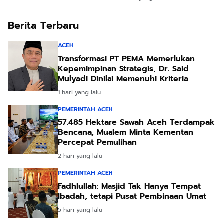
Bupati Bireuen
Bantu Korban Banjir
Berita Terbaru
ACEH
Transformasi PT PEMA Memerlukan
Kepemimpinan Strategis, Dr. Said
Mulyadi Dinilai Memenuhi Kriteria
1 hari yang lalu
PEMERINTAH ACEH
57.485 Hektare Sawah Aceh Terdampak
Bencana, Mualem Minta Kementan
Percepat Pemulihan
2 hari yang lalu
PEMERINTAH ACEH
Fadhlullah: Masjid Tak Hanya Tempat
Ibadah, tetapi Pusat Pembinaan Umat
5 hari yang lalu