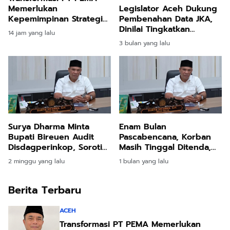
Memerlukan
Legislator Aceh Dukung
Kepemimpinan Strategis,
Pembenahan Data JKA,
Dr. Said Mulyadi Dinilai
Dinilai Tingkatkan
14 jam yang lalu
Memenuhi Kriteria
Akurasi Penerima
3 bulan yang lalu
Surya Dharma Minta
Enam Bulan
Bupati Bireuen Audit
Pascabencana, Korban
Disdagperinkop, Soroti
Masih Tinggal Ditenda,
Integritas PAD
Surya Dharma
2 minggu yang lalu
1 bulan yang lalu
Pertanyakan Keseriusan
Bupati Bireuen
Berita Terbaru
ACEH
Transformasi PT PEMA Memerlukan