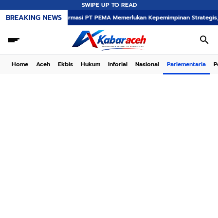
SWIPE UP TO READ
BREAKING NEWS
Transformasi PT PEMA Memerlukan Kepemimpinan Strategis, Dr. Said Mulya
Home
Aceh
Ekbis
Hukum
Inforial
Nasional
Parlementaria
P