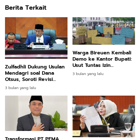
Berita Terkait
Warga Bireuen Kembali
Demo ke Kantor Bupati:
Usut Tuntas Izin
Zulfadhli Dukung Usulan
Perkebunan Sawit
Mendagri soal Dana
3 bulan yang lalu
Otsus, Soroti Revisi
UUPA
3 bulan yang lalu
Transformasi PT PEMA