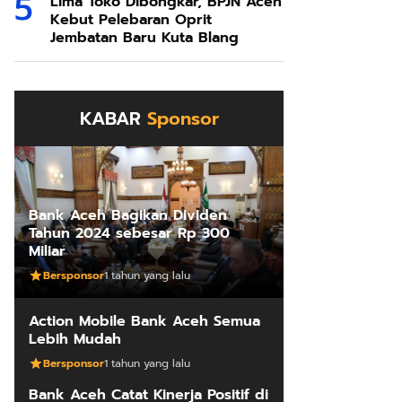
Lima Toko Dibongkar, BPJN Aceh
Kebut Pelebaran Oprit
Jembatan Baru Kuta Blang
KABAR
Sponsor
Bank Aceh Bagikan Dividen
Tahun 2024 sebesar Rp 300
Miliar
Bersponsor
1 tahun yang lalu
Action Mobile Bank Aceh Semua
Lebih Mudah
Bersponsor
1 tahun yang lalu
Bank Aceh Catat Kinerja Positif di