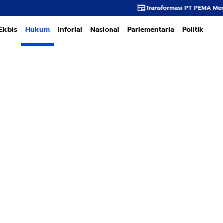
Transformasi PT PEMA Memerlukan Kepemimpinan St
Ekbis
Hukum
Inforial
Nasional
Parlementaria
Politik