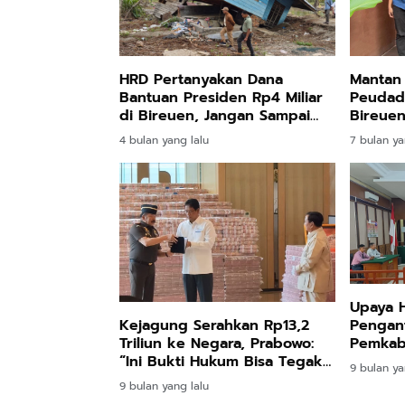
HRD Pertanyakan Dana
Mantan
Bantuan Presiden Rp4 Miliar
Peudada
di Bireuen, Jangan Sampai
Bireue
Disalahgunakan
4 bulan yang lalu
7 bulan ya
Upaya 
Kejagung Serahkan Rp13,2
Pengant
Triliun ke Negara, Prabowo:
Pemkab 
“Ini Bukti Hukum Bisa Tegak
Menang
9 bulan ya
dan Uang Rakyat Kembali
9 bulan yang lalu