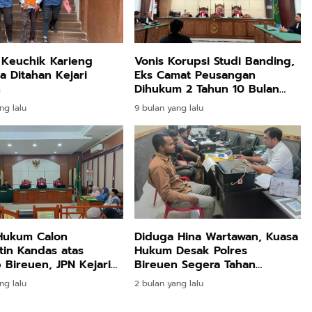
 Keuchik Karieng
Vonis Korupsi Studi Banding,
 Ditahan Kejari
Eks Camat Peusangan
n
Dihukum 2 Tahun 10 Bulan
Penjara
ng lalu
9 bulan yang lalu
Hukum Calon
Diduga Hina Wartawan, Kuasa
in Kandas atas
Hukum Desak Polres
Bireuen, JPN Kejari
Bireuen Segera Tahan
 Gugatan
Anderson
ng lalu
2 bulan yang lalu